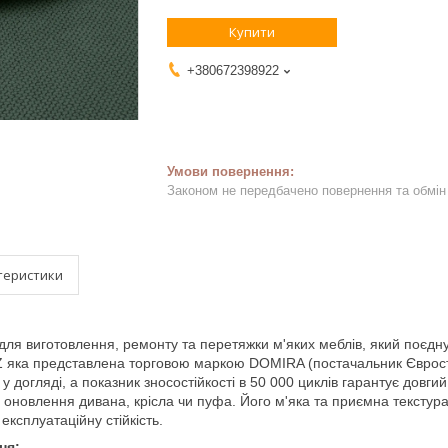
Купити
+380672398922
Законом не передбачено повернення та обмін 
теристики
я виготовлення, ремонту та перетяжки м'яких меблів, який поєднує 
Z яка представлена торговою маркою DOMIRA (постачальник Євростил
 у догляді, а показник зносостійкості в 50 000 циклів гарантує довги
 оновлення дивана, крісла чи пуфа. Його м'яка та приємна текстура
експлуатаційну стійкість.
ня: