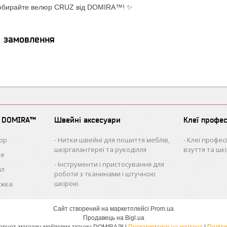
 обирайте велюр CRUZ від DOMIRA™! ✨
я замовлення
д DOMIRA™
Швейні аксесуари
Клеї профе
юр
Нитки швейні для пошиття меблів,
Клеї профес
шкіргалантереї та рукоділля
взуття та шк
ле
Інструменти і пристосування для
іл
роботи з тканинами і штучною
шкірою
ожка
Сайт створений на маркетплейсі
Prom.ua
Продавець на Bigl.ua