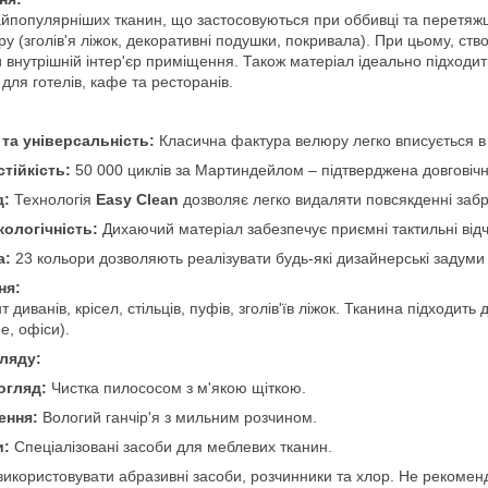
йпопулярніших тканин, що застосовуються при оббивці та перетяжці 
у (зголів'я ліжок, декоративні подушки, покривала). При цьому, ство
 внутрішній інтер'єр приміщення. Також матеріал ідеально підходи
 для готелів, кафе та ресторанів.
та універсальність:
Класична фактура велюру легко вписується в бу
тійкість:
50 000 циклів за Мартиндейлом – підтверджена довговіч
д:
Технологія
Easy Clean
дозволяє легко видаляти повсякденні заб
ологічність:
Дихаючий матеріал забезпечує приємні тактильні відч
а:
23 кольори дозволяють реалізувати будь-які дизайнерські задуми 
ня:
 диванів, крісел, стільців, пуфів, зголів'їв ліжок. Тканина підходи
фе, офіси).
гляду:
огляд:
Чистка пилососом з м'якою щіткою.
ення:
Вологий ганчір'я з мильним розчином.
и:
Спеціалізовані засоби для меблевих тканин.
икористовувати абразивні засоби, розчинники та хлор. Не рекоменд