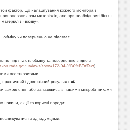
и той фактор, що налаштування кожного монітора є
пропонованих вам матеріалів, але при необхідності більш
 матеріалів «вживу».
 і обміну чи поверненню не підлягає.
які не підлягають обміну та поверненню згідно з
/zakon.rada.gov.ua/laws/show/172-94-%D0%BF#Text
).
еними властивостями.
рактичний і довговічний результат. 🛋️
и замовлення або зв'язавшись із нашими співробітниками
 новини, акції та корисні поради:
 поспілкуватися з однодумцями: