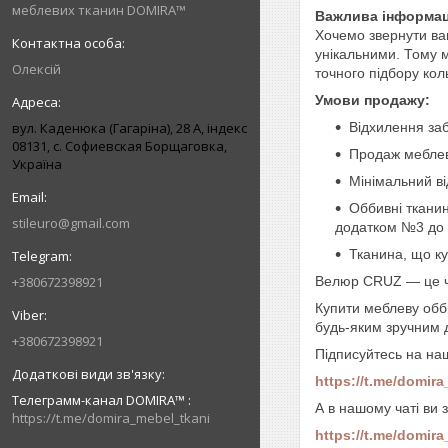
меблевих тканин DOMIRA™
Важлива інформац
Хочемо звернути ва
унікальними. Тому м
Олексій
точного підбору кол
Умови продажу:
вул. Каденюка (Гагаріна), 28 А, індекс
Відхилення заб
08131, с. Софиевская Борщаговка,
Продаж меблев
Україна
Мінімальний ві
Оббивні тканин
stileuro@gmail.com
додатком №3 до П
Тканина, що ку
+380672398921
Велюр CRUZ — це чуд
Купити меблеву обб
будь-яким зручним 
+380672398921
Підписуйтесь на на
https://t.me/domir
Телеграмм-канал DOMIRA™
А в нашому чаті ви 
https://t.me/domira_mebel_tkani
https://t.me/domira