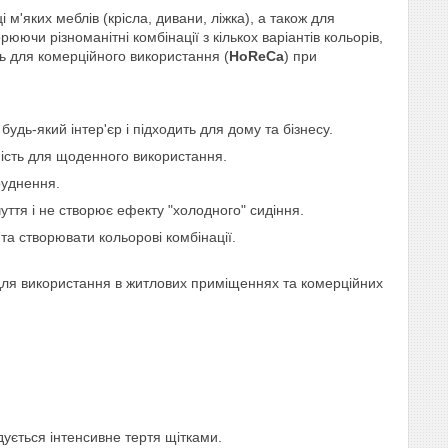
м'яких меблів (крісла, дивани, ліжка), а також для
рюючи різноманітні комбінації з кількох варіантів кольорів,
ть для комерційного використання (
HoReCa
) при
дь-який інтер'єр і підходить для дому та бізнесу.
ність для щоденного використання.
руднення.
уття і не створює ефекту "холодного" сидіння.
та створювати кольорові комбінації.
ть для використання в житлових приміщеннях та комерційних
ується інтенсивне тертя щітками.