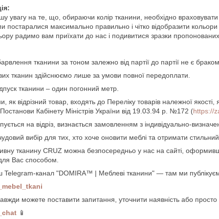
ія:
шу увагу на те, що, обираючи колір тканини, необхідно враховуват
и постаралися максимально правильно і чітко відобразити кольори 
ьору радимо вам приїхати до нас і подивитися зразки пропонованих
арвлення тканини за тоном залежно від партії до партії не є браком
их тканин здійснюємо лише за умови повної передоплати.
дпуск тканини – один погонний метр.
и, як відрізний товар, входять до Переліку товарів належної якості, 
останови Кабінету Міністрів України від 19.03.94 р. №172 (
https:/
пується на відріз, визнається замовленням з індивідуально-визнач
овий вибір для тих, хто хоче оновити меблі та отримати стильний, п
ивну тканину CRUZ можна безпосередньо у нас на сайті, оформивш
для Вас способом.
ш Telegram-канал "DOMIRA™ | Меблеві тканини" — там ми публікуємо
a_mebel_tkani
завжди можете поставити запитання, уточнити наявність або просто
_chat
📱