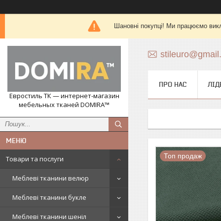
Шановні покупці! Ми працюємо вик
stileuro@gmail
ПРО НАС
ЛІД
Евростиль ТК — интернет-магазин
мебельных тканей DOMIRA™
Топ продаж
Товари та послуги
Меблеві тканини велюр
Меблеві тканини букле
Меблеві тканини шеніл