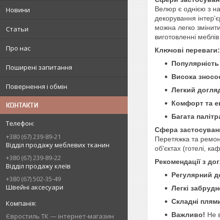
Велюр є однією з на
Новини
декорування інтер'єр
можна легко змінити
Статьи
виготовленні меблів
Про нас
Ключові переваги:
Популярність 
Поширені запитання
Висока зносос
Повернення і обмін
Легкий догля
Комфорт та ек
КОНТАКТИ
Багата палітр
Сфера застосуван
+380 (67) 239-89-21
Перетяжка та ремонт
Відділ продажу меблевих тканин
об'єктах (готелі, ка
+380 (67) 239-89-22
Рекомендації з до
Відділ продажу клеїв
Регулярний д
+380 (67) 502-35-49
Швейні аксесуари
Легкі забрудн
Складні плям
Важливо!
Не в
Євростиль ТК — інтернет-магазин