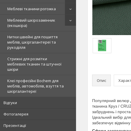
Меблеві тканини рогожка
Меблевий шкірозамінник
(екошкіра)
Нитки швейні для пошиття
меблів, шкіргалантереї та
рукоділля
Стрижні для розмітки
меблевих тканин та штучної
шкіри
Опис
Харак
Клеї професійні Bochem для
меблів, автомобілів, взуття та
шкіргалантереї
Популярний велюр дл
Відгуки
тканина Круз / CRU
забруднень і проста
Фотогалерея
Ідеальний вибір для
забезпечує відмінну 
Презентації
Сфери застосуван