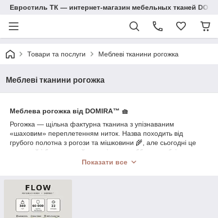
Евростиль ТК — интернет-магазин мебельных тканей DOM
Товари та послуги
Меблеві тканини рогожка
Меблеві тканини рогожка
Меблева рогожка від DOMIRA™ 🧺
Рогожка — щільна фактурна тканина з упізнаваним
«шаховим» переплетенням ниток. Назва походить від
грубого полотна з рогози та мішковини 🌾, але сьогодні це
сучасний і благородний матеріал для оббивки меблів.
Показати все
Тканина виготовляється з щільних синтетичних і змішаних
волокон. Подвійне переплетення ниток надає високу міцність
і рельєфну фактуру, яка не втрачає вигляд навіть при
активній експлуатації.
Переваги рогожки від DOMIRA™: