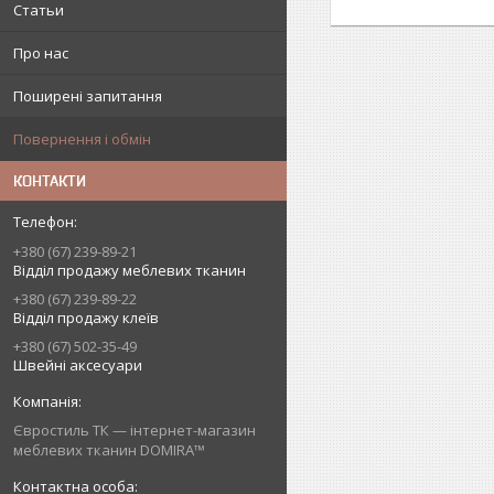
Статьи
Про нас
Поширені запитання
Повернення і обмін
КОНТАКТИ
+380 (67) 239-89-21
Відділ продажу меблевих тканин
+380 (67) 239-89-22
Відділ продажу клеїв
+380 (67) 502-35-49
Швейні аксесуари
Євростиль ТК — інтернет-магазин
меблевих тканин DOMIRA™