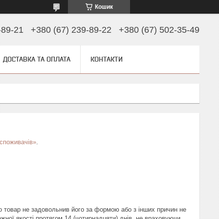
Кошик
-89-21
+380 (67) 239-89-22
+380 (67) 502-35-49
ДОСТАВКА ТА ОПЛАТА
КОНТАКТИ
 споживачів»
.
 товар не задовольнив його за формою або з інших причин не 
ної якості протягом 14 (чотирнадцяти) днів, не враховуючи 