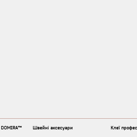
д DOMIRA™
Швейні аксесуари
Клеї профе