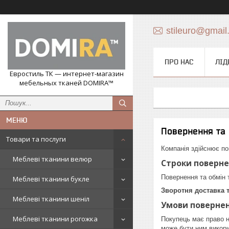
stileuro@gmail
ПРО НАС
ЛІД
Евростиль ТК — интернет-магазин
мебельных тканей DOMIRA™
Повернення та 
Товари та послуги
Компанія здійснює по
Меблеві тканини велюр
Строки поверне
Повернення та обмін
Меблеві тканини букле
Зворотня доставка 
Меблеві тканини шеніл
Умови повернен
Меблеві тканини рогожка
Покупець має право н
може бути ним викори