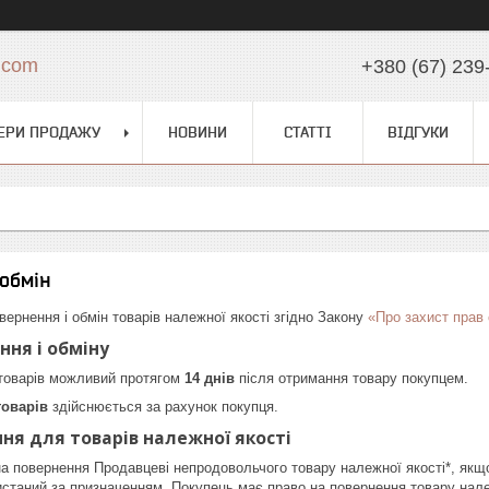
.com
+380 (67) 239
ЕРИ ПРОДАЖУ
НОВИНИ
СТАТТІ
ВІДГУКИ
обмін
вернення і обмін товарів належної якості згідно Закону
«Про захист прав
ння і обміну
 товарів можливий протягом
14 днів
після отримання товару покупцем.
товарів
здійснюється за рахунок покупця.
ня для товарів належної якості
а повернення Продавцеві непродовольчого товару належної якості*, якщо
станий за призначенням. Покупець має право на повернення товару належ