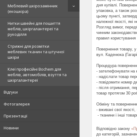
дня купівлі. Поверне
Меблевий шкірозамінник
упаковка, а також ро
(екошкіра)
цьому пункті, затверд
належної якості, які 
Нитки швейні для пошиття
Розгляд вимог, перед
меблів, шкіргалантереї та
чинним законодавство
рукоділля
правил користування а
Стрижні для розмітки
Повернення товару, у
меблевих тканин та штучної
вул. Каденюка (Гагарі
шкіри
Процедура повернення
Клеї професійні Bochem для
- зателефонувати на н
меблів, автомобілів, взуття та
- надіслати товар пер
шкіргалантереї
- повідомити номер де
- після отримання, п
Відгуки
товар протягом 30 роб
Фотогалерея
Обміну та поверненню 
- вживані свої якості,
 - тканини і інші товари, розмір яких був змінений спеціально під параметри замовлення (наприклад, відрізок тканини).

Презентації
Новини
Відповідно закону
«П
до категорій, зазнач