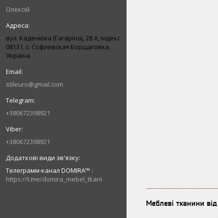
Олексій
вул. Каденюка (Гагаріна), 28 А, індекс
08131, с. Софиевская Борщаговка,
Україна
stileuro@gmail.com
+380672398921
+380672398921
Телеграмм-канал DOMIRA™
https://t.me/domira_mebel_tkani
Меблеві тканини ві