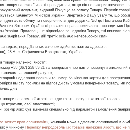
ння товару належної якості проводиться, якщо він не використовувався і 
зрахунковий документ, виданий Покупцю за оплату Товару. Перелік товарі
жується Кабінетом Міністрів України. Звертаємо Вашу увагу те, що оббивні
не підлягають обміну та поверненню згідно додатка №3 до Постанови Кабіне
бачених Законом України «Про захист прав споживачів», провадиться Пр
м України. Продавець не відповідає за недоліки Товару, які виникли піс
бо зберігання Товару, дій третіх осіб або непереборної сили.

 випадках, передбачених законом здійснюється за адресою:

на), 28 А, с. Софиевская Борщаговка, Україна

 товару належної якості*:

омер +38 (067) 239 89 21 та повідомити про намір повернути оплачений т
евізником за власний рахунок;

кларації надісланої посилки та номер банківської картки для повернення 
еревірки вмісту посилки на відповідність умовам повернення товару, ми п
очих днів.

товари неналежної якості не підлягають наступні категорії товарів:

 що втратили, свої властивості;

ро захист прав споживачів»
, компанія може відмовити споживачеві в обмі
ених у чинному
Переліку непродовольчих товарів належної якості, що не 