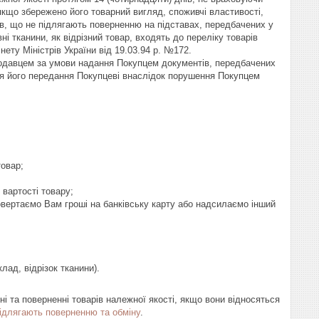
якщо збережено його товарний вигляд, споживчі властивості, 
в, що не підлягають поверненню на підставах, передбачених у 
 тканини, як відрізний товар, входять до переліку товарів 
ту Міністрів України від 19.03.94 р. №172. 

одавцем за умови надання Покупцем документів, передбачених 
ля його передання Покупцеві внаслідок порушення Покупцем 
овар;

вартості товару;

овертаємо Вам гроші на банківську карту або надсилаємо інший 
ні та поверненні товарів належної якості, якщо вони відносяться
підлягають поверненню та обміну
.