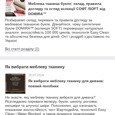
Меблева тканина букле: склад, правила
догляду та огляд колекції СОФТ /SOFT від
DOMIRA™
Розбираємо склад, переваги та правила догляду за
меблевою тканиною букле. Дізнайтеся, чому синтетичне
букле DOMIRA™ (колекція SOFT) перевершує натуральні
аналоги: зносостійкість 100 000 циклів, технологія Easy Clean
та абсолютна безпека для дітей. Опт і роздріб з доставкою по
Україні.
Всі статті розділу (1)
Як вибрати меблеву тканину
26.07.2026
Як вибрати меблеву тканину для дивана:
повний посібник
Не знаєте, яку меблеву тканину вибрати для дивана?
Розглядаємо переваги велюру, букле, шенілу, рогожки,
екошкіри та штучної шкіри. Пояснюємо, що означають
показники зносостійкості, тест Мартіндейла, технології Easy
Clean і Water Blocked, а також ділимося практичними