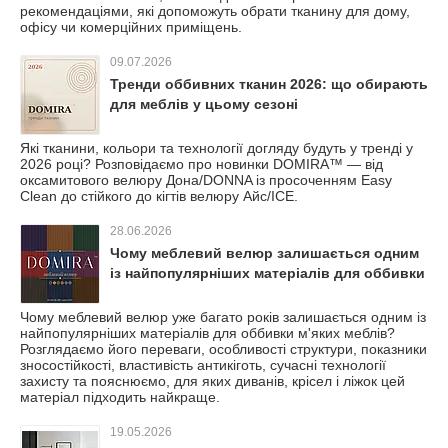
рекомендаціями, які допоможуть обрати тканину для дому,
офісу чи комерційних приміщень.
09.07.2026
Тренди оббивних тканин 2026: що обирають
для меблів у цьому сезоні
Які тканини, кольори та технології догляду будуть у тренді у
2026 році? Розповідаємо про новинки DOMIRA™ — від
оксамитового велюру Дона/DONNA із просоченням Easy
Clean до стійкого до кігтів велюру Айс/ICE.
28.06.2026
Чому меблевий велюр залишається одним
із найпопулярніших матеріалів для оббивки
Чому меблевий велюр уже багато років залишається одним із
найпопулярніших матеріалів для оббивки м'яких меблів?
Розглядаємо його переваги, особливості структури, показники
зносостійкості, властивість антикіготь, сучасні технології
захисту та пояснюємо, для яких диванів, крісел і ліжок цей
матеріал підходить найкраще.
19.05.2026