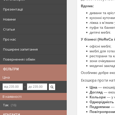
Вдома:
Презентації
дивани та кріс
кухонні куточки
Новини
ліжка з м'яким 
пуфи та банкет
Статьи
дитячі меблі.
Про нас
У бізнесі (HoReCa 
офісні меблі;
Поширені запитання
меблі для готел
ресторани та 
Повернення і обмін
зони очікуванн
медичні заклад
ФІЛЬТРИ
Особливо добре еко
Ціна
Екошкіра проти нат
Ціна
— екошкір
Догляд
— екош
В наявності
Кольори
— у е
Однорідність
Так
16
Подряпини
— 
Повітропрони
КОНТАКТИ