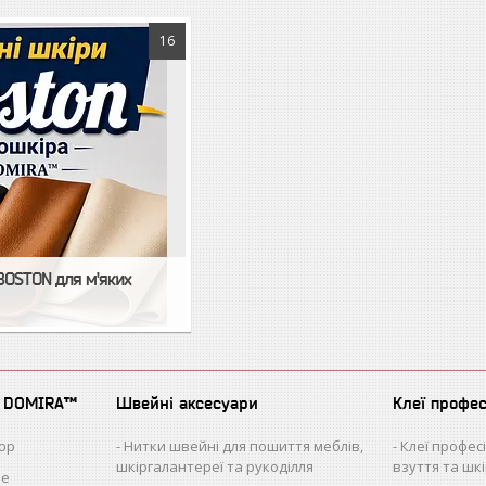
16
BOSTON для м'яких
д DOMIRA™
Швейні аксесуари
Клеї профе
юр
Нитки швейні для пошиття меблів,
Клеї профес
шкіргалантереї та рукоділля
взуття та шк
ле