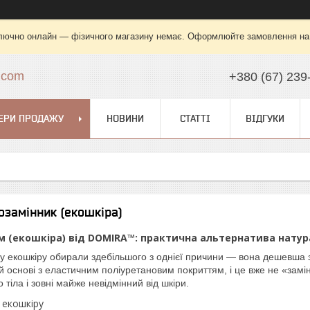
лючно онлайн — фізичного магазину немає. Оформлюйте замовлення на са
.com
+380 (67) 239
ЕРИ ПРОДАЖУ
НОВИНИ
СТАТТІ
ВІДГУКИ
замінник (екошкіра)
 (екошкіра) від DOMIRA™: практична альтернатива натура
у екошкіру обирали здебільшого з однієї причини — вона дешевша з
й основі з еластичним поліуретановим покриттям, і це вже не «замі
 тіла і зовні майже невідмінний від шкіри.
 екошкіру