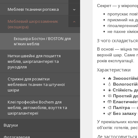
Секрет — у мікропор
Меблеві тканини рогожка
пропускає пові
приємний на до
Меблевий шкірозамінник
гіпоалергенний
(екошкіра)
не пахне хіміє
Екошкіра Бостон / BOSTON для
З чого складаєтьс
м'яких меблів
В основі — міцна те
верхній шар. Саме п
Нитки швейні для пошиття
років експлуатації.
меблів, шкіргалантереї та
рукоділля
Характеристики
🔥
Зносостійк
Стрижні для розмітки
меблевих тканин та штучної
💧
Вологостій
шкіри
☀️
Стійкість 
🧼
Простий д
Клеї професійні Bochem для
🤲
Еластичніс
меблів, автомобілів, взуття та
🎨
Палітра
— в
шкіргалантереї
🌿
Без запаху
У преміальних колек
Відгуки
об'єктів: готелів, ре
Де застосовується
Фотогалерея