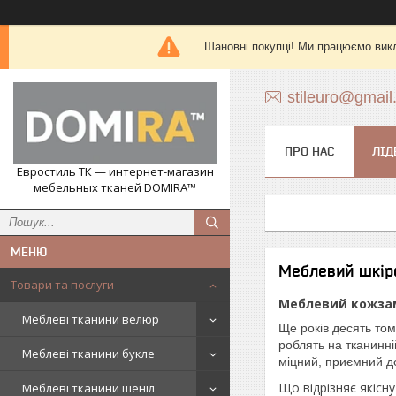
Шановні покупці! Ми працюємо вик
stileuro@gmail
ПРО НАС
ЛІД
Евростиль ТК — интернет-магазин
мебельных тканей DOMIRA™
Меблевий шкіро
Товари та послуги
Меблевий кожзам
Меблеві тканини велюр
Ще років десять том
роблять на тканинні
Меблеві тканини букле
міцний, приємний до
Що відрізняє якісну
Меблеві тканини шеніл