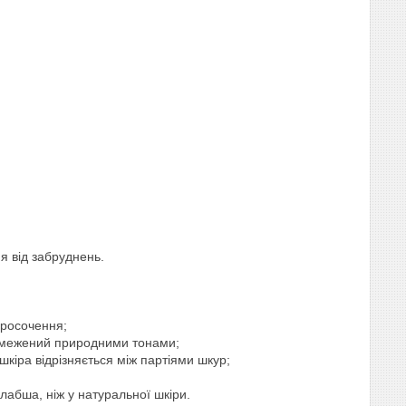
я від забруднень.
просочення;
 обмежений природними тонами;
шкіра відрізняється між партіями шкур;
лабша, ніж у натуральної шкіри.