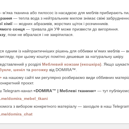
 м'яка тканина або пилосос із насадкою для меблів прибирають пи
ирання
— тепла вода з нейтральним милом знімає свіжі забрудненн
ї хімії
— жодних абразивів, жорстких щіток і розчинників.
рямого сонця
— тривала дія УФ може призвести до вигоряння.
азу
, поки не вбралася і не закріпилася.
я одним із найпрактичніших рішень для оббивки м'яких меблів — во
вигляду, при цьому коштує помітно дешевше за натуральну шкіру.
едставлений у розділі
Меблевий кожзам (екошкіра)
. Якщо шукаєт
букле
,
шеніл
та
рогожку
від DOMIRA™.
»
на нашому сайті ми регулярно розбираємо види оббивних матеріал
конкретний проєкт.
ш Telegram-канал
«DOMIRA™ | Меблеві тканини»
— тут публікуємо 
/t.me/domira_mebel_tkani
омога з вибором конкретного матеріалу — заходьте в наш Telegram-
/t.me/domira_chat