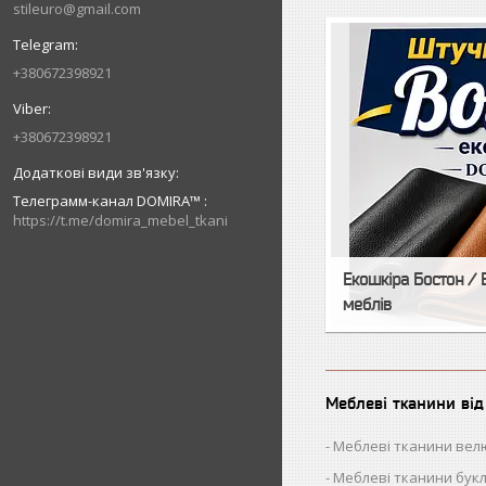
stileuro@gmail.com
+380672398921
+380672398921
Телеграмм-канал DOMIRA™
https://t.me/domira_mebel_tkani
Екошкіра Бостон / 
меблів
Меблеві тканини ві
Меблеві тканини вел
Меблеві тканини бук