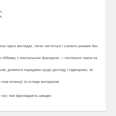
л.
я.
на гарно виглядає, легко чиститься і служить роками без
е оббивку з текстильною фактурою — погляньте також на
ів, ділимося порадами щодо догляду і підказуємо, як
нові колекції та огляди матеріалів:
чат, там відповідають швидко: