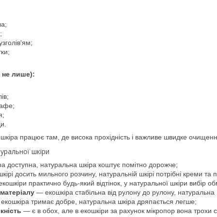
ла;
;
узголів'ям;
ки;
і не лише):
ів;
кафе;
я;
и.
шкіра працює там, де висока прохідність і важливе швидке очищенн
уральної шкіри
а доступна, натуральна шкіра коштує помітно дорожче;
кірі досить мильного розчину, натуральній шкірі потрібні креми та 
кошкіри практично будь-який відтінок, у натуральної шкіри вибір
 матеріалу
— екошкіра стабільна від рулону до рулону, натуральна 
екошкіра тримає добре, натуральна шкіра дряпається легше;
кність
— є в обох, але в екошкіри за рахунок мікропор вона трохи с