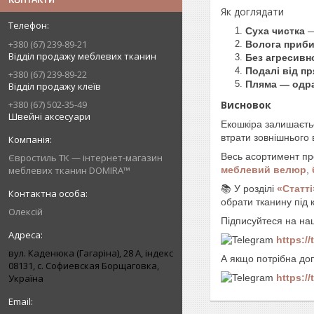
Як доглядати
Суха чистка
—
+380 (67) 239-89-21
Волога приб
Відділ продажу меблевих тканин
Без агресивно
Подалі від п
+380 (67) 239-89-22
Пляма — одр
Відділ продажу клеїв
+380 (67) 502-35-49
Висновок
Швейні аксесуари
Екошкіра залишаєтьс
втрати зовнішнього 
Весь асортимент пр
Євростиль ТК — інтернет-магазин
меблевих тканин DOMIRA™
меблевий велюр
,
📚 У розділі
«Статті
обрати тканину під 
Олексій
Підписуйтеся на на
https:/
вул. Каденюка (Гагаріна), 28 А, індекс
А якщо потрібна доп
08131, с. Софиевская Борщаговка,
Україна
https:/