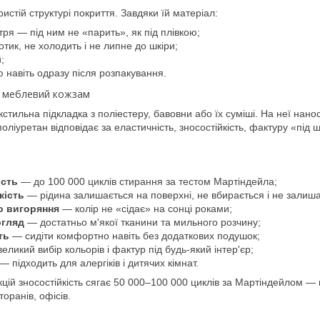
истій структурі покриття. Завдяки їй матеріал:
тря — під ним не «парить», як під плівкою;
тик, не холодить і не липне до шкіри;
;
ю навіть одразу після розпакування.
я меблевий кожзам
кстильна підкладка з поліестеру, бавовни або їх суміші. На неї нан
оліуретан відповідає за еластичність, зносостійкість, фактуру «під 
ість
— до 100 000 циклів стирання за тестом Мартіндейла;
кість
— рідина залишається на поверхні, не вбирається і не залиш
до вигоряння
— колір не «сідає» на сонці роками;
огляд
— достатньо м'якої тканини та мильного розчину;
ть
— сидіти комфортно навіть без додаткових подушок;
еликий вибір кольорів і фактур під будь-який інтер'єр;
— підходить для алергіків і дитячих кімнат.
цій зносостійкість сягає 50 000–100 000 циклів за Мартіндейлом —
сторанів, офісів.