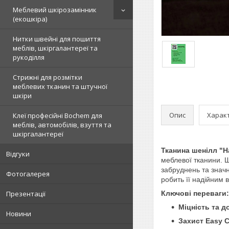
Меблевий шкірозамінник
(екошкіра)
Нитки швейні для пошиття
меблів, шкіргалантереї та
рукоділля
Стрижні для розмітки
меблевих тканин та штучної
шкіри
Опис
Харак
Клеї професійні Bochem для
меблів, автомобілів, взуття та
шкіргалантереї
Тканина шенілл "Н
Відгуки
меблевої тканини. 
забруднень та знач
Фотогалерея
робить її надійним
Презентації
Ключові переваги:
Міцність та д
Новини
Захист Easy C