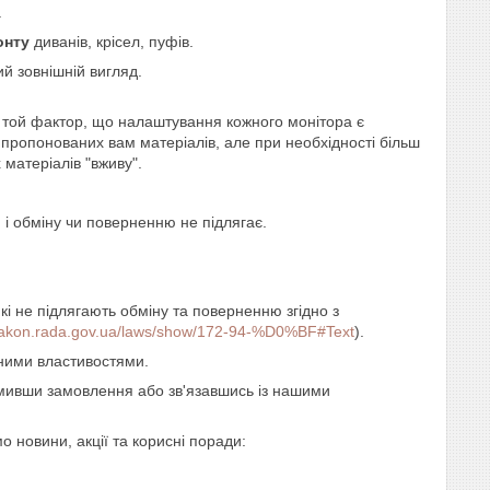
.
онту
диванів, крісел, пуфів.
й зовнішній вигляд.
и той фактор, що налаштування кожного монітора є
пропонованих вам матеріалів, але при необхідності більш
матеріалів "вживу".
 і обміну чи поверненню не підлягає.
які не підлягають обміну та поверненню згідно з
/zakon.rada.gov.ua/laws/show/172-94-%D0%BF#Text
).
еними властивостями.
мивши замовлення або зв'язавшись із нашими
 новини, акції та корисні поради: