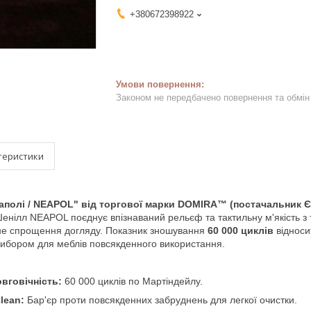
+380672398922
Законом не передбачено повернення та обмін 
теристики
аполі / NEAPOL" від торгової марки DOMIRA™ (постачальник 
Шенілл NEAPOL поєднує впізнаваний рельєф та тактильну м'якість з
не спрощення догляду. Показник зношування
60 000 циклів
відносит
 вибором для меблів повсякденного використання.
овговічність:
60 000 циклів по Мартіндейлу.
lean:
Бар'єр проти повсякденних забруднень для легкої очистки.