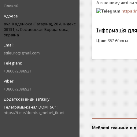
А в нашому чаті ви 
Олексій
https:/
вул. Каденюка (Гагаріна), 28 А, індекс
08131, с. Софиевская Борщаговка,
Інформація дл
Україна
Ціна:
357 ₴/пог.м
stileuro@gmail.com
+380672398921
+380672398921
Телеграмм-канал DOMIRA™
https://t.me/domira_mebel_tkani
Меблеві тканини ві