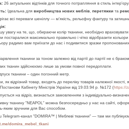
а:
26 актуальних відтінків для точного потрапляння в стиль інтер'єру
ть:
Ідеальна для
виробництва нових меблів
,
перетяжки
та
рем
ігає всі переваги шеніллу — м'якість, рельєфну фактуру та затишни
ія:
шу увагу на те, що, обираючи колір тканини, необхідно враховуват
и постаралися максимально правильно і чітко відобразити кольори 
ьору радимо вам приїхати до нас і подивитися зразки пропонованих 
арвлення тканини за тоном залежно від партії до партії не є браком
их тканин здійснюємо лише за умови повної передоплати.
дпуск тканини – один погонний метр.
и, як відрізний товар, входять до переліку товарів належної якості, 
останови Кабінету Міністрів України від 19.03.94 р. №172 (
https:/
пується на відріз, визнається замовленням з індивідуально-визнач
ивну тканину
"NEAPOL"
можна безпосередньо у нас на сайті, офор
дь-яким зручним для Вас способом.
ш Telegram-канал "DOMIRA™ | Меблеві тканини" — там ми публікуємо
/t.me/domira_mebel_tkani