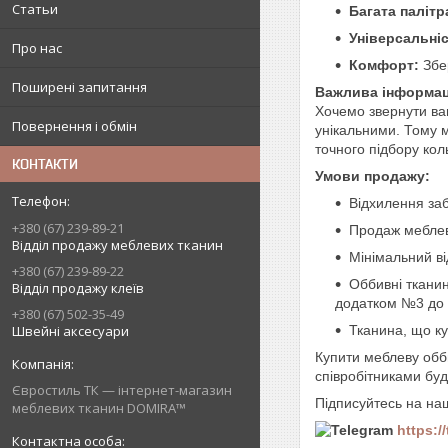
Статьи
Багата палітр
Універсальніс
Про нас
Комфорт:
Збер
Поширені запитання
Важлива інформац
Хочемо звернути ва
Повернення і обмін
унікальними. Тому м
точного підбору кол
КОНТАКТИ
Умови продажу:
Відхилення заб
+380 (67) 239-89-21
Продаж меблев
Відділ продажу меблевих тканин
Мінімальний ві
+380 (67) 239-89-22
Оббивні тканин
Відділ продажу клеїв
додатком №3 до П
+380 (67) 502-35-49
Швейні аксесуари
Тканина, що ку
Купити меблеву обб
співробітниками бу
Євростиль ТК — інтернет-магазин
Підписуйтесь на на
меблевих тканин DOMIRA™
https:/