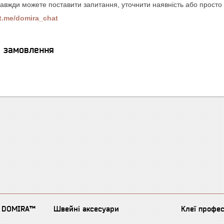
завжди можете поставити запитання, уточнити наявність або просто
/t.me/domira_chat
я замовлення
д DOMIRA™
Швейні аксесуари
Клеї профе