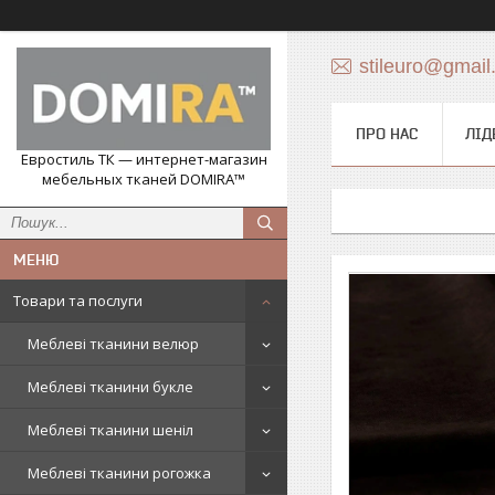
stileuro@gmail
ПРО НАС
ЛІД
Евростиль ТК — интернет-магазин
мебельных тканей DOMIRA™
Товари та послуги
Меблеві тканини велюр
Меблеві тканини букле
Меблеві тканини шеніл
Меблеві тканини рогожка