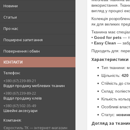
використання. Ткани
Новини
вигляд у процесі екс
Статьи
Колекція розроблен
як для великих пред
Про нас
Тканина має спеціал
•
Good for pets
— тк
Поширені запитання
•
Easy Clean
— забр
Повернення і обмін
Підходить для: перет
Характеристики
КОНТАКТИ
Тип тканини: 
Щільність:
420 
+380 (67) 239-89-21
Стійкість до с
Відділ продажу меблевих тканин
Склад: поліест
+380 (67) 239-89-22
Відділ продажу клеїв
Кількість кольо
+380 (67) 502-35-49
Особливі власт
Швейні аксесуари
Статус:
новин
Догляд за ткани
Євростиль ТК — інтернет-магазин