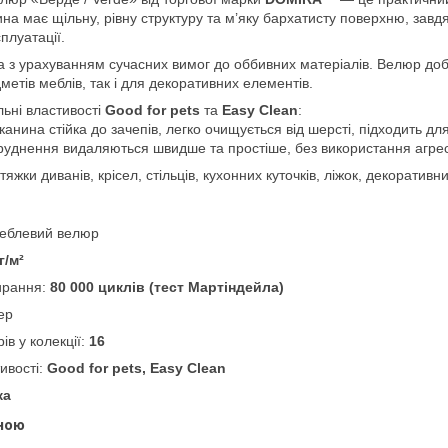
на має щільну, рівну структуру та м’яку бархатисту поверхню, завд
плуатації.
а з урахуванням сучасних вимог до оббивних матеріалів. Велюр до
метів меблів, так і для декоративних елементів.
ьні властивості
Good for pets
та
Easy Clean
:
анина стійка до зачепів, легко очищується від шерсті, підходить д
уднення видаляються швидше та простіше, без використання агрес
яжки диванів, крісел, стільців, кухонних куточків, ліжок, декоратив
меблевий велюр
г/м²
тирання:
80 000 циклів (тест Мартіндейла)
ер
рів у колекції:
16
ивості:
Good for pets, Easy Clean
ка
ною