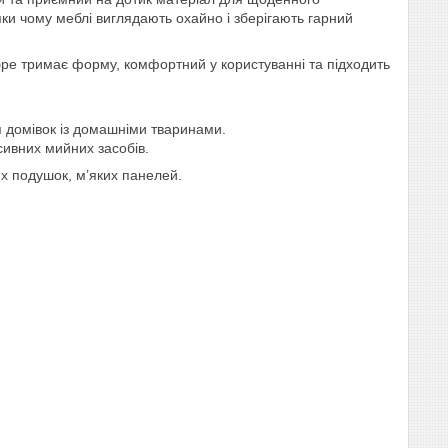
яки чому меблі виглядають охайно і зберігають гарний
бре тримає форму, комфортний у користуванні та підходить
ля домівок із домашніми тваринами.
ивних мийних засобів.
них подушок, м’яких панелей.