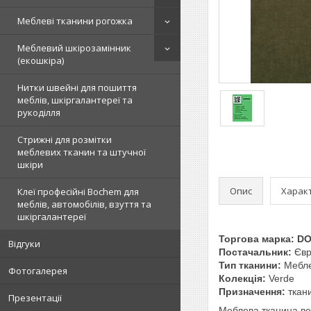
Меблеві тканини рогожка
Меблевий шкірозамінник
(екошкіра)
Нитки швейні для пошиття
меблів, шкіргалантереї та
рукоділля
Стрижні для розмітки
меблевих тканин та штучної
шкіри
Опис
Харак
Клеї професійні Bochem для
меблів, автомобілів, взуття та
шкіргалантереї
Торгова марка:
D
Відгуки
Постачальник:
Євр
Тип тканини:
Мебле
Фотогалерея
Колекція:
Verde
Призначення:
ткани
Презентації
Меблева тканина ве