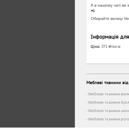
А в нашому чаті ви
📲
Обирайте велюр Verd
Інформація дл
Ціна:
371 ₴/пог.м
Меблеві тканини ві
Меблеві тканини вел
Меблеві тканини бук
Меблеві тканини шен
Меблеві тканини рог