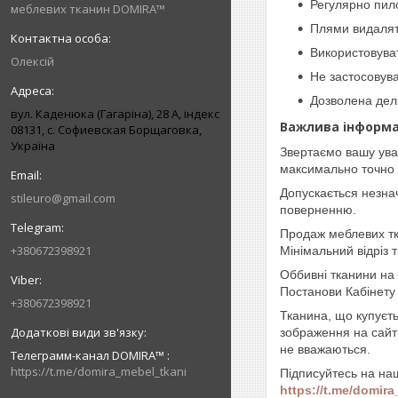
Регулярно пил
меблевих тканин DOMIRA™
Плями видалят
Використовуват
Олексій
Не застосовува
Дозволена делі
вул. Каденюка (Гагаріна), 28 А, індекс
Важлива інформа
08131, с. Софиевская Борщаговка,
Україна
Звертаємо вашу ува
максимально точно 
Допускається незнач
stileuro@gmail.com
поверненню.
Продаж меблевих т
+380672398921
Мінімальний відріз
Оббивні тканини на 
Постанови Кабінету 
+380672398921
Тканина, що купуєть
зображення на сайт
не вважаються.
Телеграмм-канал DOMIRA™
https://t.me/domira_mebel_tkani
Підписуйтесь на на
https://t.me/domir