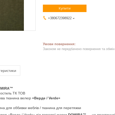
Купити
+380672398922
Законом не передбачено повернення та обмін 
теристики
OMIRA™
остиль ТК ТОВ
ва тканина велюр
«Верде / Verde»
на для оббивки меблів / тканина для перетяжки
люр «Верде / Verde» від торгової марки
DOMIRA™
— це практичний