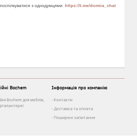
о поспілкуватися з однодумцями:
https://t.me/domira_chat
сійні Bochem
Інформація про компанію
ійні Bochem для меблів,
Контакти
іргалантереї
Доставка та оплата
Поширені запитання