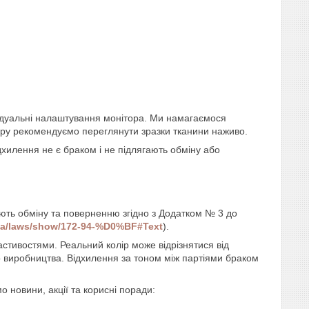
відуальні налаштування монітора. Ми намагаємося
ьору рекомендуємо переглянути зразки тканини наживо.
ідхилення не є браком і не підлягають обміну або
ають обміну та поверненню згідно з Додатком № 3 до
.ua/laws/show/172-94-%D0%BF#Text
).
стивостями. Реальний колір може відрізнятися від
о виробництва. Відхилення за тоном між партіями браком
 новини, акції та корисні поради: