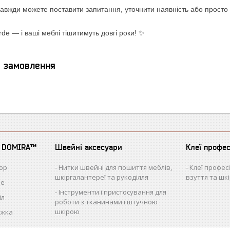
 завжди можете поставити запитання, уточнити наявність або прост
e — і ваші меблі тішитимуть довгі роки! ✨
я замовлення
д DOMIRA™
Швейні аксесуари
Клеї профе
юр
Нитки швейні для пошиття меблів,
Клеї профес
шкіргалантереї та рукоділля
взуття та шк
ле
Інструменти і пристосування для
іл
роботи з тканинами і штучною
шкірою
ожка