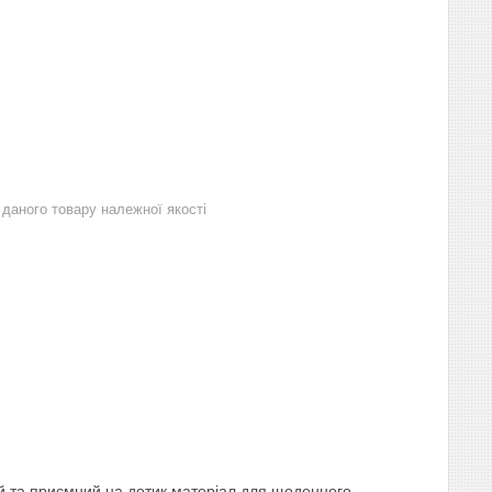
даного товару належної якості
 та приємний на дотик матеріал для щоденного