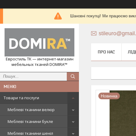
Шановні покупці! Ми працюємо вик
stileuro@gmail
ПРО НАС
ЛІД
Евростиль ТК — интернет-магазин
мебельных тканей DOMIRA™
Новинка
Товари та послуги
Меблеві тканини велюр
Меблеві тканини букле
Меблеві тканини шеніл