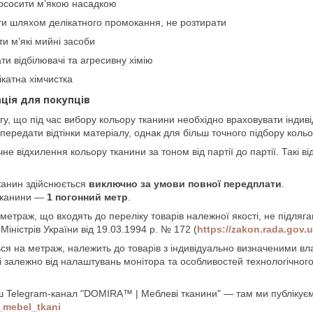
ососити м’якою насадкою
и шляхом делікатного промокання, не розтирати
и м’які мийні засоби
ти відбілювачі та агресивну хімію
катна хімчистка
ція для покупців
гу, що під час вибору кольору тканини необхідно враховувати інди
передати відтінки матеріалу, однак для більш точного підбору кол
не відхилення кольору тканини за тоном від партії до партії. Такі в
канин здійснюється
виключно за умови повної передплати
.
 тканини —
1 погонний метр
.
метраж, що входять до переліку товарів належної якості, не підляг
Міністрів України від 19.03.1994 р. № 172 (
https://zakon.rada.gov
ся на метраж, належить до товарів з індивідуально визначеними вла
і залежно від налаштувань монітора та особливостей технологічног
ш Telegram-канал "DOMIRA™ | Меблеві тканини" — там ми публікуємо
a_mebel_tkani