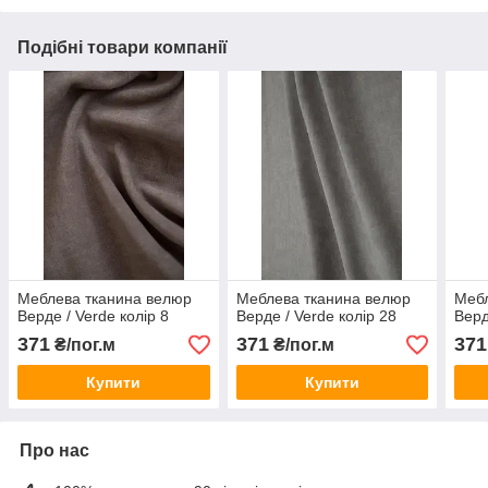
Подібні товари компанії
Меблева тканина велюр
Меблева тканина велюр
Мебл
Верде / Verde колір 8
Верде / Verde колір 28
Верд
371
371
371
₴/пог.м
₴/пог.м
Купити
Купити
Про нас