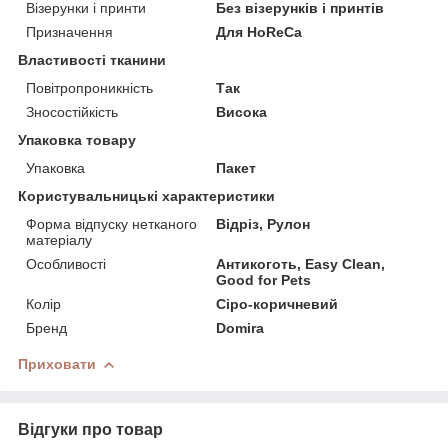
Візерунки і принти
Без візерунків і принтів
Призначення
Для HoReCa
Властивості тканини
Повітропроникність
Так
Зносостійкість
Висока
Упаковка товару
Упаковка
Пакет
Користувальницькі характеристики
Форма відпуску нетканого
Відріз, Рулон
матеріалу
Особливості
Антикоготь, Easy Clean,
Good for Pets
Колір
Сіро-коричневий
Бренд
Domira
Приховати
Відгуки про товар