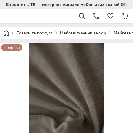
Евростиль ТК — интернет-магазин мебельных тканей DOM
Товари та послуги
Меблеві тканини велюр
Меблева 
Новинка