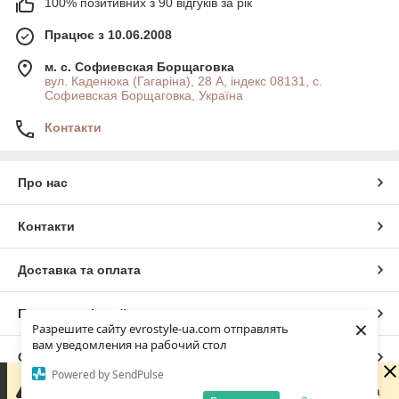
100% позитивних з 90 відгуків за рік
Працює з 10.06.2008
м. с. Софиевская Борщаговка
вул. Каденюка (Гагаріна), 28 А, індекс 08131, с.
Софиевская Борщаговка, Україна
Контакти
Про нас
Контакти
Доставка та оплата
Повна версія сайту
×
Разрешите сайту evrostyle-ua.com отправлять
вам уведомления на рабочий стол
Сайт створено на маркетплейсі
Prom.ua
Powered by SendPulse
Шановні покупці! Ми працюємо виключно онлайн —
фізичного магазину немає. Оформлюйте замовлення на