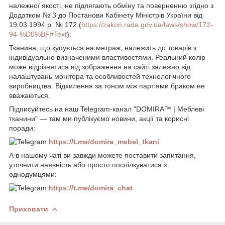
належної якості, не підлягають обміну та поверненню згідно з
Додатком № 3 до Постанови Кабінету Міністрів України від
19.03.1994 р. № 172 (
https://zakon.rada.gov.ua/laws/show/172-
94-%D0%BF#Text
).
Тканина, що купується на
метраж
, належить до товарів з
індивідуально визначеними властивостями. Реальний колір
може відрізнятися від зображення на сайті залежно від
налаштувань монітора та особливостей технологічного
виробництва. Відхилення за тоном між партіями браком не
вважаються.
Підписуйтесь на наш Telegram-канал "DOMIRA™ | Меблеві
тканини" — там ми публікуємо новини, акції та корисні
поради:
https://t.me/domira_mebel_tkani
А в нашому чаті ви завжди можете поставити запитання,
уточнити наявність або просто поспілкуватися з
однодумцями:
https://t.me/domira_chat
Приховати