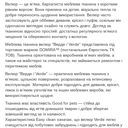
Велюр — це м’яка, бархатиста меблева тканина з коротким
рівним ворсом. Вона приємна на дотик, візуально тепла та
добре переносить щоденне використання. Велюр часто
застосовують для оббивки диванів, крісел і пуфів, оскільки він
одночасно виглядає охайно та служить довго. Догляд за
тканиною відносно простий: достатньо регулярного м’якого
чищення та обережного контакту з вологою.
Меблева тканина велюр "Верде / Verde" представлена під
торговою маркою DOMIRA™ (постачальник Євростиль ТК
ТОВ). Тканина орієнтована на виробників м’яких меблів, а
також на майстерні та спеціалістів, які займаються ремонтом і
перетяжкою меблів.
Велюр "Верде / Verde" — практична меблева тканина з
м’якою, щільною поверхнею, розрахована на інтенсивну
експлуатацію. Матеріал добре підходить для диванів, крісел,
ліжок із м’яким узголів’ям та інших меблевих виробів, які
використовуються щодня.
Тканина має властивість Good for pets — стійка до
пошкоджень від кігтів домашніх тварин і добре зберігає
зовнішній вигляд за їх наявності.
Характеристика Easy clean означає, що велюр Verde легко
очищується від побутових забруднень і підходить для меблів у