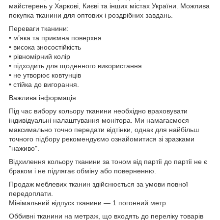
майстерень у Харкові, Києві та інших містах України. Можлива
покупка тканини для оптових і роздрібних завдань.
Переваги тканини:
• м’яка та приємна поверхня
• висока зносостійкість
• рівномірний колір
• підходить для щоденного використання
• не утворює ковтунців
• стійка до вигорання.
Важлива інформація
Під час вибору кольору тканини необхідно враховувати
індивідуальні налаштування монітора. Ми намагаємося
максимально точно передати відтінки, однак для найбільш
точного підбору рекомендуємо ознайомитися зі зразками
"наживо".
Відхилення кольору тканини за тоном від партії до партії не є
браком і не підлягає обміну або поверненню.
Продаж меблевих тканин здійснюється за умови повної
передоплати.
Мінімальний відпуск тканини — 1 погонний метр.
Оббивні тканини на метраж, що входять до переліку товарів