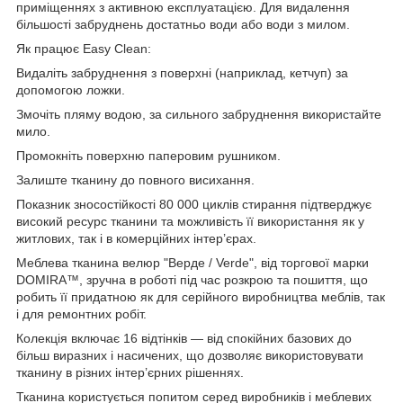
приміщеннях з активною експлуатацією. Для видалення
більшості забруднень достатньо води або води з милом.
Як працює Easy Clean:
Видаліть забруднення з поверхні (наприклад, кетчуп) за
допомогою ложки.
Змочіть пляму водою, за сильного забруднення використайте
мило.
Промокніть поверхню паперовим рушником.
Залиште тканину до повного висихання.
Показник зносостійкості 80 000 циклів стирання підтверджує
високий ресурс тканини та можливість її використання як у
житлових, так і в комерційних інтер’єрах.
Меблева тканина велюр "Верде / Verde", від торгової марки
DOMIRA™, зручна в роботі під час розкрою та пошиття, що
робить її придатною як для серійного виробництва меблів, так
і для ремонтних робіт.
Колекція включає 16 відтінків — від спокійних базових до
більш виразних і насичених, що дозволяє використовувати
тканину в різних інтер’єрних рішеннях.
Тканина користується попитом серед виробників і меблевих