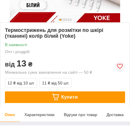
Термострижень для розмітки по шкірі
(тканині) колір білий (Yoke)
В наявності
Опт і роздріб
13
від
₴
Мінімальна сума замовлення на сайті — 50 ₴
12 ₴
від 10 шт.
11 ₴
від 50 шт.
Купити
Опис
Характеристики
Відгуки про товар
Доставка