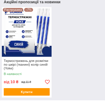
Акційні пропозиції та новинки
Распродажа
–7%
Термострижень для розмітки
по шкірі (тканині) колір синій
(Yoke)
В наявності
10
від
₴
від 11 ₴
Купити