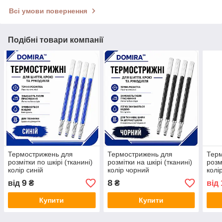
Всі умови повернення
Подібні товари компанії
Термострижень для
Термострижень для
Тер
розмітки по шкірі (тканині)
розмітки на шкірі (тканині)
розм
колір синій
колір чорний
колі
9
8
від
₴
₴
від
Купити
Купити