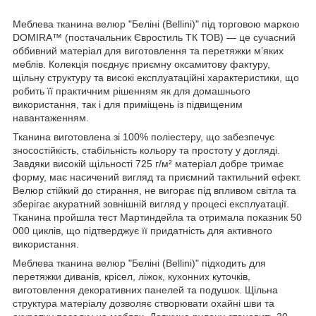
Меблева тканина велюр "Беліні (Bellini)" під торговою маркою
DOMIRA™ (постачальник Євростиль ТК ТОВ) — це сучасний
оббивний матеріал для виготовлення та перетяжки м’яких
меблів. Колекція поєднує приємну оксамитову фактуру,
щільну структуру та високі експлуатаційні характеристики, що
робить її практичним рішенням як для домашнього
використання, так і для приміщень із підвищеним
навантаженням.
Тканина виготовлена зі 100% поліестеру, що забезпечує
зносостійкість, стабільність кольору та простоту у догляді.
Завдяки високій щільності 725 г/м² матеріал добре тримає
форму, має насичений вигляд та приємний тактильний ефект.
Велюр стійкий до стирання, не вигорає під впливом світла та
зберігає акуратний зовнішній вигляд у процесі експлуатації.
Тканина пройшла тест Мартиндейла та отримала показник 50
000 циклів, що підтверджує її придатність для активного
використання.
Меблева тканина велюр "Беліні (Bellini)" підходить для
перетяжки диванів, крісел, ліжок, кухонних куточків,
виготовлення декоративних панелей та подушок. Щільна
структура матеріалу дозволяє створювати охайні шви та