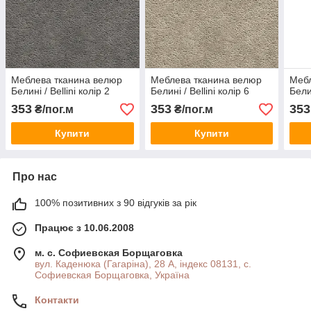
Меблева тканина велюр
Меблева тканина велюр
Мебл
Белині / Bellini колір 2
Белині / Bellini колір 6
Белин
353
353
353
₴/пог.м
₴/пог.м
Купити
Купити
Про нас
100% позитивних з 90 відгуків за рік
Працює з 10.06.2008
м. с. Софиевская Борщаговка
вул. Каденюка (Гагаріна), 28 А, індекс 08131, с.
Софиевская Борщаговка, Україна
Контакти