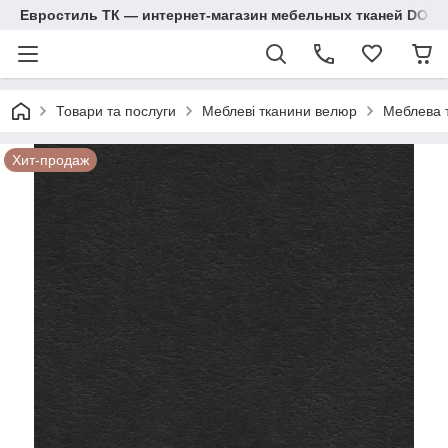
Евростиль ТК — интернет-магазин мебельных тканей DOM
Товари та послуги
Меблеві тканини велюр
Меблева т
Хит-продаж