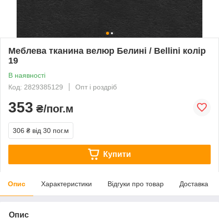
Меблева тканина велюр Белині / Bellini колір
19
В наявності
Код: 2829385129
Опт і роздріб
353
₴/пог.м
306 ₴
від 30 пог.м
Купити
Опис
Характеристики
Відгуки про товар
Доставка
Опис