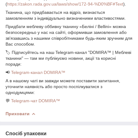
(
https://zakon.rada.gov.ua/laws/show/172-94-%D0%BF#Text
).
Тканина, що придбавається на відріз, визнається
замовленням з індивідуально визначеними властивостями.
Придбати меблеву оббивну тканину «Беліні / Bellini» можна
безпосередньо у нас на сайті, оформивши замовлення або
зв'язавшись з нашими співробітниками будь-яким зручним для
Вас способом.
🏷️ Підписуйтесь на наш Telegram-канал "DOMIRA™ | Меблеві
тканини" — там ми публікуємо новини, акції та корисні
поради:
📢
Telegram-канал DOMIRA™
А в нашому чаті ви завжди можете поставити запитання,
уточнити наявність або просто поспілкуватися з
однодумцями:
💬
Telegram-чат DOMIRA™
Приховати
Спосіб упаковки