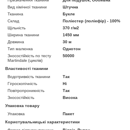
Вид хімічної тканини
Штучна
Тканина
Букле
Склад
Поліестер (поліефір) - 100%
Щільність
370 г/м2
Ширина тканини
1450 мм
Довжина
30 м
Тип малюнка
Однотон
Зносостійкість по тесту
50000
Martindale (циклів)
Властивості тканини
Водотривкість тканини
Так
Гігроскопічність
Ні
Повітропроникність
Так
Зносостійкість
Висока
Упаковка товару
Упаковка
Пакет
Користувальницькі характеристики
Форма відпуску тканини
Відріз, Рулон