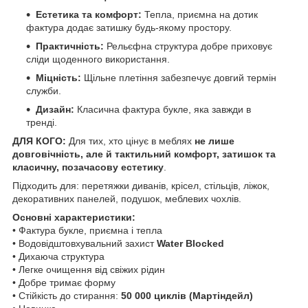
Естетика та комфорт:
Тепла, приємна на дотик
фактура додає затишку будь-якому простору.
Практичність:
Рельєфна структура добре приховує
сліди щоденного використання.
Міцність:
Щільне плетіння забезпечує довгий термін
служби.
Дизайн:
Класична фактура букле, яка завжди в
тренді.
ДЛЯ КОГО:
Для тих, хто цінує в меблях
не лише
довговічність, але й тактильний комфорт, затишок та
класичну, позачасову естетику
.
Підходить для: перетяжки диванів, крісел, стільців, ліжок,
декоративних панелей, подушок, меблевих чохлів.
Основні характеристики:
• Фактура букле, приємна і тепла
• Водовідштовхувальний захист
Water Blocked
• Дихаюча структура
• Легке очищення від свіжих рідин
• Добре тримає форму
• Стійкість до стирання:
50 000 циклів (Мартіндейл)