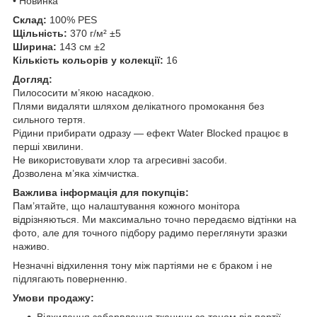
• Новинка
Склад:
100% PES
Щільність:
370 г/м² ±5
Ширина:
143 см ±2
Кількість кольорів у колекції:
16
Догляд:
Пилососити м’якою насадкою.
Плями видаляти шляхом делікатного промокання без
сильного тертя.
Рідини прибирати одразу — ефект Water Blocked працює в
перші хвилини.
Не використовувати хлор та агресивні засоби.
Дозволена м’яка хімчистка.
Важлива інформація для покупців:
Пам’ятайте, що налаштування кожного монітора
відрізняються. Ми максимально точно передаємо відтінки на
фото, але для точного підбору радимо переглянути зразки
наживо.
Незначні відхилення тону між партіями не є браком і не
підлягають поверненню.
Умови продажу:
Відхилення забарвлення тканини за тоном від партії