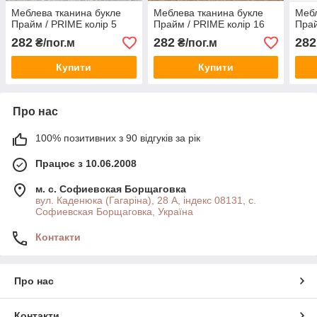
Меблева тканина букле
Меблева тканина букле
Мебл
Прайм / PRIME колір 5
Прайм / PRIME колір 16
Прай
282
282
282
₴/пог.м
₴/пог.м
Купити
Купити
Про нас
100% позитивних з 90 відгуків за рік
Працює з 10.06.2008
м. с. Софиевская Борщаговка
вул. Каденюка (Гагаріна), 28 А, індекс 08131, с.
Софиевская Борщаговка, Україна
Контакти
Про нас
Контакти