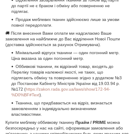
до партії не є браком і обміну або поверненню не
підлягає.
Продаж меблевих тканин здійснюємо лише за умови
повної передоплати.
🚚 Після внесення Вами оплати ми надсилаємо Ваше
замовлення на найближче до Вас відділення Нової Пошти
(доставка здійснюється за рахунок Отримувача).
Мінімальний відпуск тканини — один погонний метр.
Ціна вказана за один погонний метр.
Оббивкові тканини, як відрізний товар, входять до
Переліку товарів належної якості, не таких, що
підлягають обміну та поверненню згідно з додатком №3
до Постанови Кабінету Міністрів України від 19.03.94 р.
№172 (
https://zakon.rada.gov.ua/laws/show/172-94-
%D0%BF#Text
).
Тканина, що придбавається на відріз, визнається
замовленням з індивідуально визначеними
властивостями.
Купити меблеву оббивкову тканину
Прайм / PRIME
можна
безпосередньо у нас на сайті, оформивши замовлення або
зв'язавшись з нашими співробітниками будь-яким зручним для