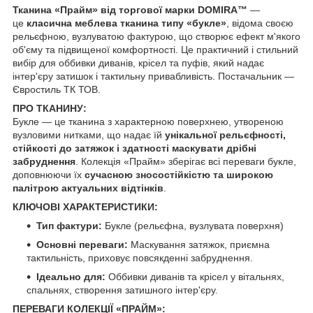
Тканина «Прайм» від торгової марки DOMIRA™
—
це
класична меблева тканина типу «букле»
, відома своєю
рельєфною, вузлуватою фактурою, що створює ефект м'якого
об'єму та підвищеної комфортності. Це практичний і стильний
вибір для оббивки диванів, крісел та пуфів, який надає
інтер'єру затишок і тактильну привабливість. Постачальник —
Євростиль ТК ТОВ.
ПРО ТКАНИНУ:
Букле — це тканина з характерною поверхнею, утвореною
вузловими нитками, що надає їй
унікальної рельєфності,
стійкості до затяжок і здатності маскувати дрібні
забруднення
. Колекція «Прайм» зберігає всі переваги букле,
доповнюючи їх
сучасною зносостійкістю та широкою
палітрою актуальних відтінків
.
КЛЮЧОВІ ХАРАКТЕРИСТИКИ:
Тип фактури:
Букле (рельєфна, вузлувата поверхня)
Основні переваги:
Маскування затяжок, приємна
тактильність, приховує повсякденні забруднення.
Ідеально для:
Оббивки диванів та крісел у вітальнях,
спальнях, створення затишного інтер'єру.
ПЕРЕВАГИ КОЛЕКЦІЇ «ПРАЙМ»: