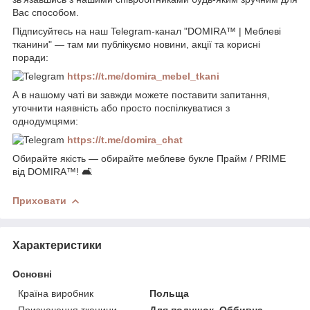
Вас способом.
Підписуйтесь на наш Telegram-канал "DOMIRA™ | Меблеві
тканини" — там ми публікуємо новини, акції та корисні
поради:
https://t.me/domira_mebel_tkani
А в нашому чаті ви завжди можете поставити запитання,
уточнити наявність або просто поспілкуватися з
однодумцями:
https://t.me/domira_chat
Обирайте якість — обирайте меблеве букле Прайм / PRIME
від DOMIRA™! 🛋️
Приховати
Характеристики
Основні
Країна виробник
Польща
Призначення тканини
Для подушок, Оббивна