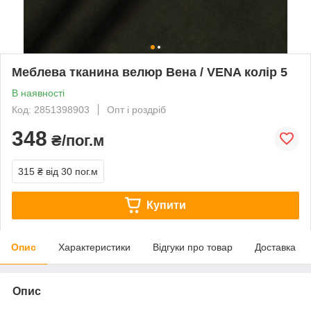
Меблева тканина велюр Вена / VENA колір 5
В наявності
Код: 2851398903
Опт і роздріб
348
₴/пог.м
315 ₴
від 30 пог.м
Купити
Опис
Характеристики
Відгуки про товар
Доставка
Опис