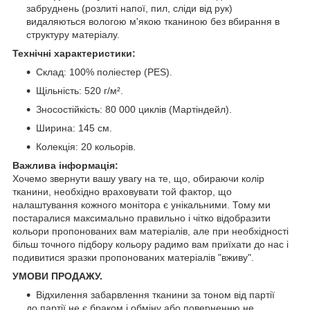
забруднень (розлиті напої, пил, сліди від рук)
видаляються вологою м'якою тканиною без вбирання в
структуру матеріалу.
Технічні характеристики:
Склад: 100% поліестер (PES).
Щільність: 520 г/м².
Зносостійкість: 80 000 циклів (Мартіндейл).
Ширина: 145 см.
Колекція: 20 кольорів.
Важлива інформація:
Хочемо звернути вашу увагу на те, що, обираючи колір
тканини, необхідно враховувати той фактор, що
налаштування кожного монітора є унікальними. Тому ми
постаралися максимально правильно і чітко відобразити
кольори пропонованих вам матеріалів, але при необхідності
більш точного підбору кольору радимо вам приїхати до нас і
подивитися зразки пропонованих матеріалів "вживу".
УМОВИ ПРОДАЖУ.
Відхилення забарвлення тканини за тоном від партії
до партії не є браком і обміну або поверненню не