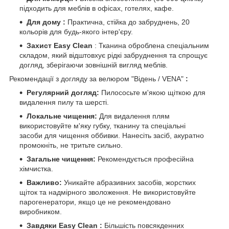
підходить для меблів в офісах, готелях, кафе.
Для дому :
Практична, стійка до забруднень, 20
кольорів для будь-якого інтер'єру.
Захист Easy Clean
: Тканина оброблена спеціальним
складом, який відштовхує рідкі забруднення та спрощує
догляд, зберігаючи зовнішній вигляд меблів.
Рекомендації з догляду за велюром
"Відень / VENA"
:
Регулярний догляд:
Пилососьте м'якою щіткою для
видалення пилу та шерсті.
Локальне чищення:
Для видалення плям
використовуйте м'яку губку, тканину та спеціальні
засоби для чищення оббивки. Нанесіть засіб, акуратно
промокніть, не тритьте сильно.
Загальне чищення:
Рекомендується професійна
хімчистка.
Важливо:
Уникайте абразивних засобів, жорстких
щіток та надмірного зволоження. Не використовуйте
парогенератори, якщо це не рекомендовано
виробником.
Завдяки Easy Clean :
Більшість повсякденних