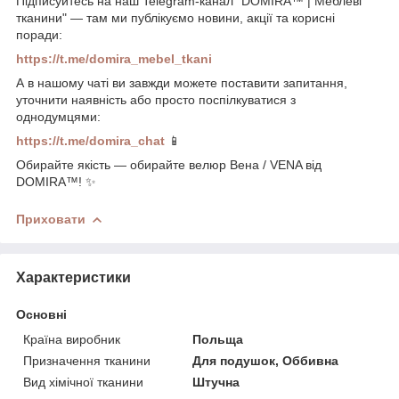
Підписуйтесь на наш Telegram-канал "DOMIRA™ | Меблеві
тканини" — там ми публікуємо новини, акції та корисні
поради:
https://t.me/domira_mebel_tkani
А в нашому чаті ви завжди можете поставити запитання,
уточнити наявність або просто поспілкуватися з
однодумцями:
https://t.me/domira_chat
📱
Обирайте якість — обирайте велюр Вена / VENA від
DOMIRA™! ✨
Приховати
Характеристики
Основні
Країна виробник
Польща
Призначення тканини
Для подушок, Оббивна
Вид хімічної тканини
Штучна