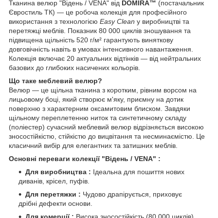
Тканина велюр "Відень / VENA" від
DOMIRA™
(постачальник
Євростиль ТК) — це робоча колекція для професійного
використання з технологією
Easy Clean
у виробництві та
перетяжці меблів. Показник 80 000 циклів зношування та
підвищена щільність 520 г/м² гарантують виняткову
довговічність навіть в умовах інтенсивного навантаження.
Колекція включає 20 актуальних відтінків — від нейтральних
базових до глибоких насичених кольорів.
Що таке меблевий велюр?
Велюр — це щільна тканина з коротким, рівним ворсом на
лицьовому боці, який створює м'яку, приємну на дотик
поверхню з характерним оксамитовим блиском. Завдяки
щільному переплетенню ниток та синтетичному складу
(поліестер) сучасний меблевий велюр відрізняється високою
зносостійкістю, стійкістю до вицвітання та несминаємістю. Це
класичний вибір для елегантних та затишних меблів.
Основні переваги колекції "
Відень / VENA"
:
Для виробництва :
Ідеальна для пошиття нових
диванів, крісел, пуфів.
Для перетяжки :
Чудово драпірується, приховує
дрібні дефекти основи.
Для комерції :
Висока зносостійкість (80 000 циклів)