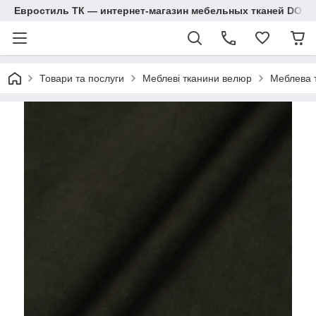
Евростиль ТК — интернет-магазин мебельных тканей DOM
Товари та послуги
Меблеві тканини велюр
Меблева 