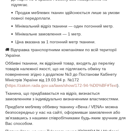
підлягає.
Продаж меблевих тканин здійснюється лише за умови
повної передоплати.
Мінімальний відріз тканини — один погонний метр.
Мінімальне замовлення — 1 метр.
Ціна вказана за 1 погонний метр тканини.
🚚 Відправка транспортними компаніями по всій території
України.
Оббивні тканини, як відрізний товар, входять до переліку
товарів належної якості, що не підлягають обміну та
поверненню згідно з додатком №3 до Постанови Кабінету
Міністрів України від 19.03.94 р. №172
(
https://zakon.rada.gov.ua/laws/show/172-94-%D0%BF#Text
).
Тканина, що придбавається на відріз, визнається
замовленням з індивідуально визначеними властивостями.
Придбати меблеву оббивну тканину «Вена / VENA» можна
безпосередньо у нас на сайті, оформивши замовлення або
зв'язавшись з нашими співробітниками будь-яким зручним для
Вас способом.