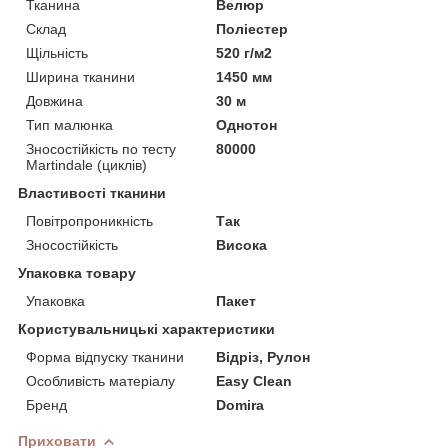
Тканина
Велюр
Склад
Поліестер
Щільність
520 г/м2
Ширина тканини
1450 мм
Довжина
30 м
Тип малюнка
Однотон
Зносостійкість по тесту
80000
Martindale (циклів)
Властивості тканини
Повітропроникність
Так
Зносостійкість
Висока
Упаковка товару
Упаковка
Пакет
Користувальницькі характеристики
Форма відпуску тканини
Відріз, Рулон
Особливість матеріалу
Easy Clean
Бренд
Domira
Приховати