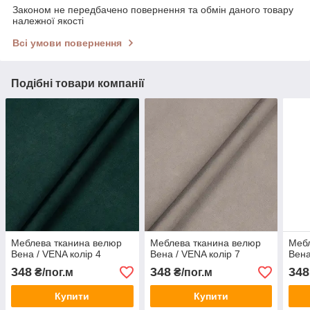
Законом не передбачено повернення та обмін даного товару
належної якості
Всі умови повернення
Подібні товари компанії
Меблева тканина велюр
Меблева тканина велюр
Мебл
Вена / VENA колір 4
Вена / VENA колір 7
Вена
348
348
348
₴/пог.м
₴/пог.м
Купити
Купити