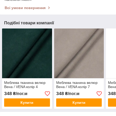
Всі умови повернення
Подібні товари компанії
Меблева тканина велюр
Меблева тканина велюр
Мебл
Вена / VENA колір 4
Вена / VENA колір 7
Вена
348
348
348
₴/пог.м
₴/пог.м
Купити
Купити