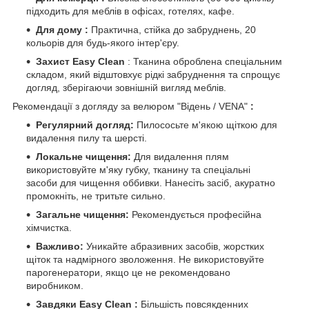
підходить для меблів в офісах, готелях, кафе.
Для дому :
Практична, стійка до забруднень, 20
кольорів для будь-якого інтер'єру.
Захист Easy Clean
: Тканина оброблена спеціальним
складом, який відштовхує рідкі забруднення та спрощує
догляд, зберігаючи зовнішній вигляд меблів.
Рекомендації з догляду за велюром
"Відень / VENA"
:
Регулярний догляд:
Пилососьте м'якою щіткою для
видалення пилу та шерсті.
Локальне чищення:
Для видалення плям
використовуйте м'яку губку, тканину та спеціальні
засоби для чищення оббивки. Нанесіть засіб, акуратно
промокніть, не тритьте сильно.
Загальне чищення:
Рекомендується професійна
хімчистка.
Важливо:
Уникайте абразивних засобів, жорстких
щіток та надмірного зволоження. Не використовуйте
парогенератори, якщо це не рекомендовано
виробником.
Завдяки Easy Clean :
Більшість повсякденних