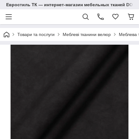
Евростиль ТК — интернет-магазин мебельных тканей DOM
Товари та послуги
Меблеві тканини велюр
Меблева 