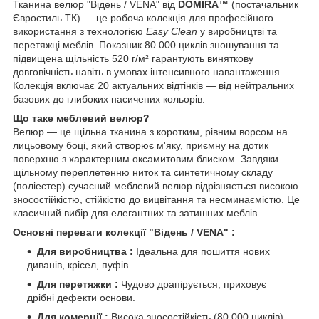
Тканина велюр "Відень / VENA" від
DOMIRA™
(постачальник
Євростиль ТК) — це робоча колекція для професійного
використання з технологією
Easy Clean
у виробництві та
перетяжці меблів. Показник 80 000 циклів зношування та
підвищена щільність 520 г/м² гарантують виняткову
довговічність навіть в умовах інтенсивного навантаження.
Колекція включає 20 актуальних відтінків — від нейтральних
базових до глибоких насичених кольорів.
Що таке меблевий велюр?
Велюр — це щільна тканина з коротким, рівним ворсом на
лицьовому боці, який створює м'яку, приємну на дотик
поверхню з характерним оксамитовим блиском. Завдяки
щільному переплетенню ниток та синтетичному складу
(поліестер) сучасний меблевий велюр відрізняється високою
зносостійкістю, стійкістю до вицвітання та несминаємістю. Це
класичний вибір для елегантних та затишних меблів.
Основні переваги колекції "
Відень / VENA"
:
Для виробництва :
Ідеальна для пошиття нових
диванів, крісел, пуфів.
Для перетяжки :
Чудово драпірується, приховує
дрібні дефекти основи.
Для комерції :
Висока зносостійкість (80 000 циклів)