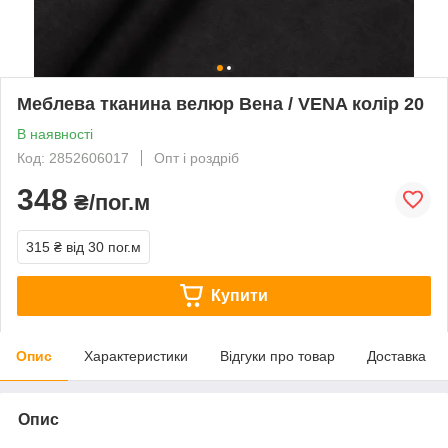
Меблева тканина велюр Вена / VENA колір 20
В наявності
Код: 2852606017
Опт і роздріб
348
₴/пог.м
315 ₴
від 30 пог.м
Купити
Опис
Характеристики
Відгуки про товар
Доставка
Опис