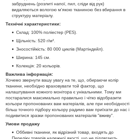
забруднень (розлиті напої, пил, сліди від рук)
видаляються вологою м'якою тканиною без вбирання в
структуру матеріалу.
Технічні характеристики:
Склад: 100% поліестер (PES).
Щільність: 520 г/м².
Зносостійкість: 80 000 циклів (Мартіндейл).
Ширина: 145 см.
Колекція: 20 кольорів.
Важлива інформація:
Хочемо звернути вашу увагу на те, що, обираючи колір
тканини, необхідно враховувати той фактор, що
налаштування кожного монітора є унікальними. Тому ми
постаралися максимально правильно і чітко відобразити
кольори пропонованих вам матеріалів, але при необхідності
більш точного підбору кольору радимо вам приїхати до нас і
подивитися зразки пропонованих матеріалів "вживу".
Умови продажу
Оббивні тканини, як відрізний товар, входять до
Переліку товарів належної якості, що не підлягають