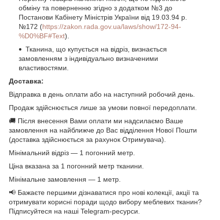
обміну та поверненню згідно з додатком №3 до
Постанови Кабінету Міністрів України від 19.03.94 р.
№172 (
https://zakon.rada.gov.ua/laws/show/172-94-
%D0%BF#Text
).
Тканина, що купується на відріз, визнається
замовленням з індивідуально визначеними
властивостями.
Доставка:
Відправка в день оплати або на наступний робочий день.
Продаж здійснюється лише за умови повної передоплати.
🚚 Після внесення Вами оплати ми надсилаємо Ваше
замовлення на найближче до Вас відділення Нової Пошти
(доставка здійснюється за рахунок Отримувача).
Мінімальний відріз — 1 погонний метр.
Ціна вказана за 1 погонний метр тканини.
Мінімальне замовлення — 1 метр.
📢 Бажаєте першими дізнаватися про нові колекції, акції та
отримувати корисні поради щодо вибору меблевих тканин?
Підписуйтеся на наші Telegram-ресурси.