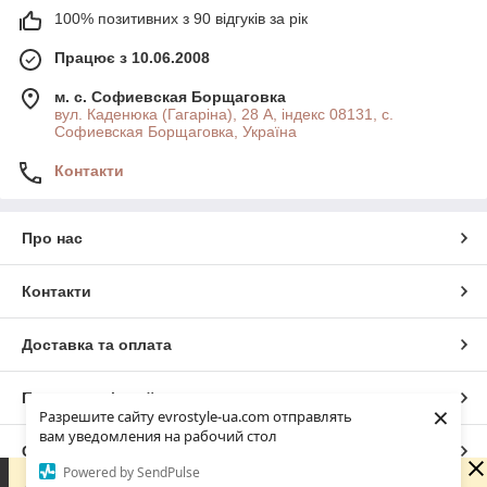
100% позитивних з 90 відгуків за рік
Працює з 10.06.2008
м. с. Софиевская Борщаговка
вул. Каденюка (Гагаріна), 28 А, індекс 08131, с.
Софиевская Борщаговка, Україна
Контакти
Про нас
Контакти
Доставка та оплата
Повна версія сайту
×
Разрешите сайту evrostyle-ua.com отправлять
вам уведомления на рабочий стол
Сайт створено на маркетплейсі
Prom.ua
Powered by SendPulse
Шановні покупці! Ми працюємо виключно онлайн —