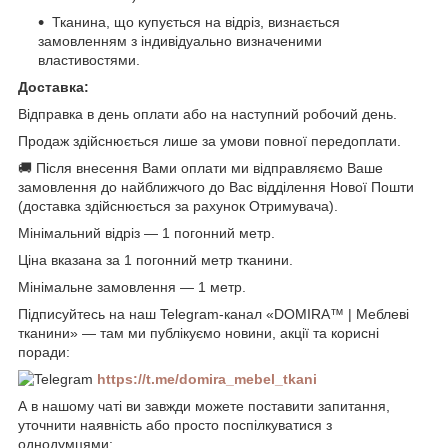
Тканина, що купується на відріз, визнається
замовленням з індивідуально визначеними
властивостями.
Доставка:
Відправка в день оплати або на наступний робочий день.
Продаж здійснюється лише за умови повної передоплати.
🚚 Після внесення Вами оплати ми відправляємо Ваше
замовлення до найближчого до Вас відділення Нової Пошти
(доставка здійснюється за рахунок Отримувача).
Мінімальний відріз — 1 погонний метр.
Ціна вказана за 1 погонний метр тканини.
Мінімальне замовлення — 1 метр.
Підписуйтесь на наш Telegram-канал «DOMIRA™ | Меблеві
тканини» — там ми публікуємо новини, акції та корисні
поради:
https://t.me/domira_mebel_tkani
А в нашому чаті ви завжди можете поставити запитання,
уточнити наявність або просто поспілкуватися з
однодумцями: