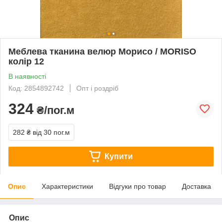
Меблева тканина велюр Морисо / MORISO
колір 12
В наявності
Код: 2854892742
Опт і роздріб
324
₴/пог.м
282 ₴
від 30 пог.м
Купити
Опис
Характеристики
Відгуки про товар
Доставка
Опис