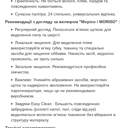
Практичність: Не боїться вологи, плям, пазурів та
повсякденних навантажень.
Сучасна палітра: 24 стильних, універсальних відтінка.
Рекомендації з догляду за велюром "Морісо / MORISO" :
Регулярний догляд: Пилососьте м'якою щіткою для
видалення пилу та шерсті.
Локальне чищення: Для видалення плям
використовуйте м'яку губку, тканину та спеціальні
засоби для чищення оббивки. Нанесіть засіб, акуратно
промокніть, не
трить
сильно.
Загальне чищення: Рекомендується професійна
хімчистка.
Важливо: Уникайте абразивних засобів, жорстких
щіток та надмірного зволоження. Не використовуйте
парогенератори, якщо це не рекомендовано
виробником.
Завдяки Easy Clean : Більшість повсякденних
забруднень (розлиті напої, пил, сліди від рук)
видаляються вологою м'якою тканиною без вбирання в
структуру матеріалу.
Технічні характеристики: