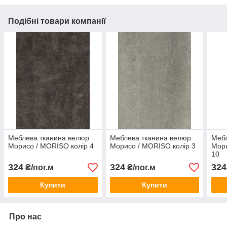
Подібні товари компанії
Меблева тканина велюр
Меблева тканина велюр
Мебл
Морисо / MORISO колір 4
Морисо / MORISO колір 3
Мори
10
324
324
324
₴/пог.м
₴/пог.м
Купити
Купити
Про нас