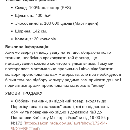
Склад: 100% поліестер (PES).
Щільність: 430 г/м².
Зносостійкість: 100 000 циклів (Мартіндейл).
Ширина: 142 см.
Колекція: 20 кольорів.
Важлива інформація:
Хочемо звернути вашу увагу на те, що, обираючи колір
тканини, необхідно враховувати той фактор, що
налаштування кожного монітора є унікальними. Тому ми
постаралися максимально правильно і чітко відобразити
кольори пропонованих вам матеріалів, але при необхідності
більш точного підбору кольору радимо вам приїхати до нас і
подивитися зразки пропонованих матеріалів "вживу".
УМОВИ ПРОДАЖУ
Оббивні тканини, як відрізний товар, входять до
Переліку товарів належної якості, які не підлягають
обміну та поверненню згідно з додатком №3 до
Постанови Кабінету Міністрів України від 19.03.94 р.
№172 (
https://zakon.rada.gov.ua/laws/show/172-94-
%D0%BF#Text
).