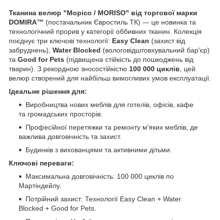
Тканина велюр "Морісо / MORISO" від торгової марки
DOMIRA™
(постачальник Євростиль ТК) — це новинка та
технологічний прорив у категорії оббивних тканин. Колекція
поєднує три ключові технології:
Easy Clean
(захист від
забруднень),
Water Blocked
(вологовідштовхувальний бар'єр)
та
Good for Pets
(підвищена стійкість до пошкоджень від
тварин). З рекордною зносостійкістю
100 000 циклів
, цей
велюр створений для найбільш вимогливих умов експлуатації.
Ідеальне рішення для:
Виробництва нових меблів для готелів, офісів, кафе
та громадських просторів.
Професійної перетяжки та ремонту м'яких меблів, де
важлива довговічність та захист.
Будинків з вихованцями та активними дітьми.
Ключові переваги:
Максимальна довговічність: 100 000 циклів по
Мартіндейлу.
Потрійний захист: Технології Easy Clean + Water
Blocked + Good for Pets.