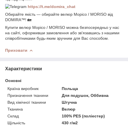
https://t.me/domira_chat
Обирайте якість — обирайте велюр Морісо / MORISO від
DOMIRA™! 🏡
Купити велюр Морісо / MORISO можна безпосередньо у нас
на сайті, оформивши замовлення або зв'язавшись з нашими
співробітниками будь-яким зручним для Вас способом.
Приховати
Характеристики
Основні
Країна виробник
Польща
Призначення тканини
Для подушок, Оббивна
Вид хімічної тканини
Штучна
Тканина
Велюр
Склад
100% PES (поліестер)
Щільність
430 г/м2