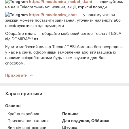
https://t.me/domira_mebel_tkani
— підписуйтесь
на наш Telegram-канал: новини, акції, корисні поради.
https://t.me/domira_chat
— у нашому чаті ви
завжди можете поставити запитання, уточнити наявність або
поспілкуватися з однодумцями.
Обирайте якість — обирайте меблевий велюр Тесла / TESLA
від DOMIRA™! 🏡
Купити меблевий велюр Тесла / TESLA можна безпосередньо
у нас на сайті, оформивши замовлення або зв'язавшись із
нашими співробітниками будь-яким зручним для Вас
способом.
Приховати
Характеристики
Основні
Країна виробник
Польща
Призначення тканини
Для подушок, Оббивна
Вид хімічної тканини
Штучна