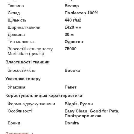
Тканина
Велюр
Склад
Поліестер 100%
Щільність
440 г/м2
Ширина тканини
1420 мм
Довжина
30 м
Тип малюнка
Однотон
Зносостійкість по тесту
75000
Martindale (циклів)
Властивості тканини
Зносостійкість
Висока
Упаковка товару
Упаковка
Пакет
Користувальницькі характеристики
Форма відпуску тканини
Відріз, Рулон
Особливості
Easy Clean, Good for Pets,
Повітропроникна
Бренд
Domira
Приховати