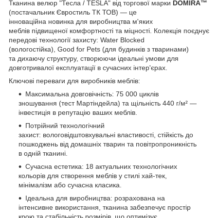
Тканина велюр "Тесла / TESLA" від торгової марки
DOMIRA™
(постачальник Євростиль ТК ТОВ) — це
інноваційна новинка для виробництва м'яких
меблів підвищеної комфортності та міцності. Колекція поєднує
передові технології захисту: Water Blocked
(вологостійка), Good for Pets (для будинків з тваринами)
та дихаючу структуру, створюючи ідеальні умови для
довготривалої експлуатації в сучасних інтер'єрах.
Ключові переваги для виробників меблів:
Максимальна довговічність: 75 000 циклів
зношування (тест Мартіндейла) та щільність 440 г/м² —
інвестиція в репутацію ваших меблів.
Потрійний технологічний
захист: вологовідштовхувальні властивості, стійкість до
пошкоджень від домашніх тварин та повітропроникність
в одній тканині.
Сучасна естетика: 18 актуальних технологічних
кольорів для створення меблів у стилі хай-тек,
мінімалізм або сучасна класика.
Ідеальна для виробництва: розрахована на
інтенсивне використання, тканина забезпечує простір
крою та стабільність розмірів, що оптимізує