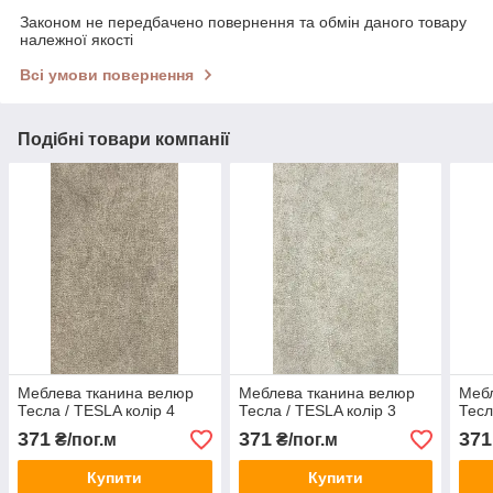
Законом не передбачено повернення та обмін даного товару
належної якості
Всі умови повернення
Подібні товари компанії
Меблева тканина велюр
Меблева тканина велюр
Мебл
Тесла / TESLA колір 4
Тесла / TESLA колір 3
Тесл
371
371
371
₴/пог.м
₴/пог.м
Купити
Купити