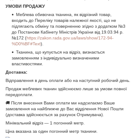
УМОВИ ПРОДАЖУ
Меблева обивочна тканина, як відрізний товар,
входить до Переліку товарів належної якості, що не
підлягають обміну та поверненню згідно з додатком №3
до Постанови Кабінету Міністрів України від 19.03.94 р.
№172 (
https://zakon.rada.gov.ua/laws/show/172-94-
%D0%BF#Text
).
Тканина, що купується на відріз, визнається
замовленням з індивідуально визначеними
властивостями.
Доставка:
Відправлення в день оплати або на наступний робочий день.
Продаж меблевих тканин здійснюємо лише за умови повної
передоплати.
🚚 Після внесення Вами оплати ми надсилаємо Ваше
замовлення на найближче до Вас відділення Нової Пошти
(доставка здійснюється за рахунок Отримувача).
Мінімальний відріз — 1 погонний метр.
Ціна вказана за один погонний метр тканини.