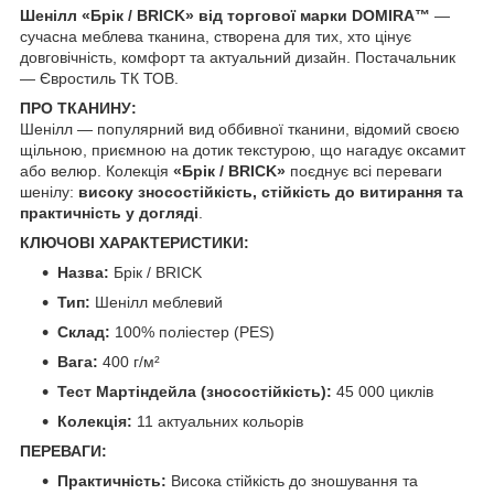
Шенілл «Брік / BRICK» від торгової марки DOMIRA™
—
сучасна меблева тканина, створена для тих, хто цінує
довговічність, комфорт та актуальний дизайн. Постачальник
— Євростиль ТК ТОВ.
ПРО ТКАНИНУ:
Шенілл — популярний вид оббивної тканини, відомий своєю
щільною, приємною на дотик текстурою, що нагадує оксамит
або велюр. Колекція
«Брік / BRICK»
поєднує всі переваги
шенілу:
високу зносостійкість, стійкість до витирання та
практичність у догляді
.
КЛЮЧОВІ ХАРАКТЕРИСТИКИ:
Назва:
Брік / BRICK
Тип:
Шенілл меблевий
Склад:
100% поліестер (PES)
Вага:
400 г/м²
Тест Мартіндейла (зносостійкість):
45 000 циклів
Колекція:
11 актуальних кольорів
ПЕРЕВАГИ:
Практичність:
Висока стійкість до зношування та