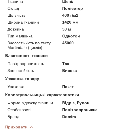
Тканина
Шеніл
Склад
Поліестер
Щільність
400 г/м2
Ширина тканини
1420 мм
Довжина
30 м
Тип малюнка
Однотон
Зносостійкість по тесту
45000
Martindale (циклів)
Властивості тканини
Повітропроникність
Так
Зносостійкість
Висока
Упаковка товару
Упаковка
Пакет
Користувальницькі характеристики
Форма відпуску тканини
Відріз, Рулон
Особливості
Повітропроникна
Бренд
Domira
Приховати