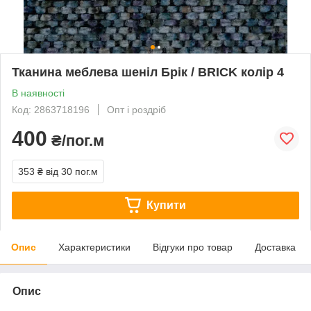
Тканина меблева шеніл Брік / BRICK колір 4
В наявності
Код: 2863718196
Опт і роздріб
400
₴/пог.м
353 ₴
від 30 пог.м
Купити
Опис
Характеристики
Відгуки про товар
Доставка
Опис