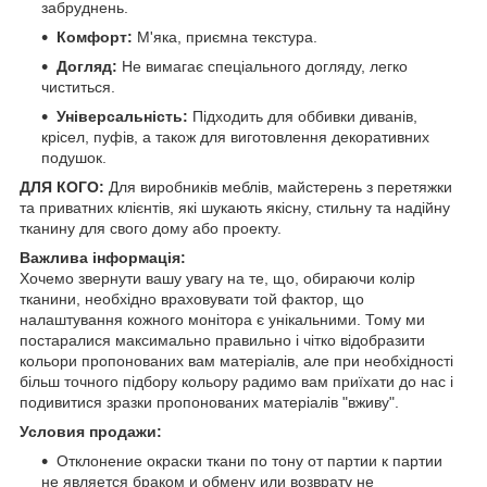
забруднень.
Комфорт:
М'яка, приємна текстура.
Догляд:
Не вимагає спеціального догляду, легко
чиститься.
Універсальність:
Підходить для оббивки диванів,
крісел, пуфів, а також для виготовлення декоративних
подушок.
ДЛЯ КОГО:
Для виробників меблів, майстерень з перетяжки
та приватних клієнтів, які шукають якісну, стильну та надійну
тканину для свого дому або проекту.
Важлива інформація:
Хочемо звернути вашу увагу на те, що, обираючи колір
тканини, необхідно враховувати той фактор, що
налаштування кожного монітора є унікальними. Тому ми
постаралися максимально правильно і чітко відобразити
кольори пропонованих вам матеріалів, але при необхідності
більш точного підбору кольору радимо вам приїхати до нас і
подивитися зразки пропонованих матеріалів "вживу".
Условия продажи:
Отклонение окраски ткани по тону от партии к партии
не является браком и обмену или возврату не