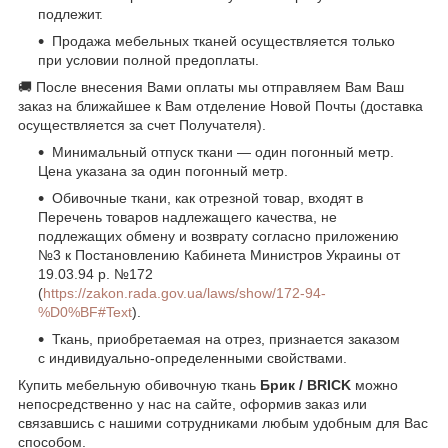
подлежит.
Продажа мебельных тканей осуществляется только
при условии полной предоплаты.
🚚 После внесения Вами оплаты мы отправляем Вам Ваш
заказ на ближайшее к Вам отделение Новой Почты (доставка
осуществляется за счет Получателя).
Минимальный отпуск ткани — один погонный метр.
Цена указана за один погонный метр.
Обивочные ткани, как отрезной товар, входят в
Перечень товаров надлежащего качества, не
подлежащих обмену и возврату согласно приложению
№3 к Постановлению Кабинета Министров Украины от
19.03.94 р. №172
(
https://zakon.rada.gov.ua/laws/show/172-94-
%D0%BF#Text
).
Ткань, приобретаемая на отрез, признается заказом
с индивидуально-определенными свойствами.
Купить мебельную обивочную ткань
Брик / BRICK
можно
непосредственно у нас на сайте, оформив заказ или
связавшись с нашими сотрудниками любым удобным для Вас
способом.