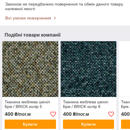
Законом не передбачено повернення та обмін даного товару
належної якості
Всі умови повернення
Подібні товари компанії
Тканина меблева шеніл
Тканина меблева шеніл
Ткан
Брік / BRICK колір 5
Брік / BRICK колір 8
Брік
400
400
400
₴/пог.м
₴/пог.м
Купити
Купити