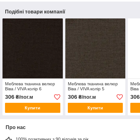
Подібні товари компанії
Меблева тканина велюр
Меблева тканина велюр
Мебл
Віва / VIVA колір 6
Віва / VIVA колір 5
Віва
306
306
306
₴/пог.м
₴/пог.м
Купити
Купити
Про нас
100% позитивних з 90 відгуків за рік