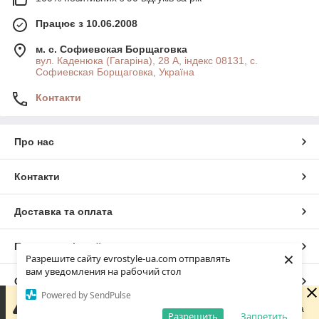
Працює з 10.06.2008
м. с. Софиевская Борщаговка
вул. Каденюка (Гагаріна), 28 А, індекс 08131, с.
Софиевская Борщаговка, Україна
Контакти
Про нас
Контакти
Доставка та оплата
Повна версія сайту
×
Разрешите сайту evrostyle-ua.com отправлять
вам уведомления на рабочий стол
Сайт створено на маркетплейсі
Prom.ua
Powered by SendPulse
Шановні покупці! Ми працюємо виключно онлайн —
фізичного магазину немає. Оформлюйте замовлення на
Разрешить
Запретить
Політика конфіденційності