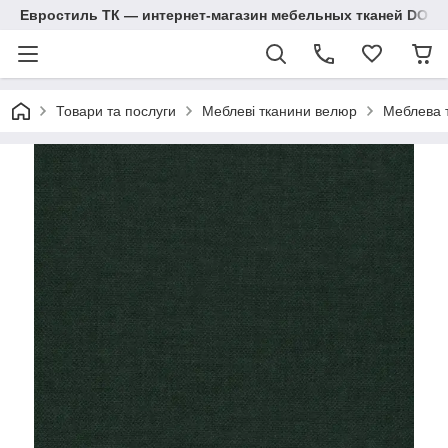
Евростиль ТК — интернет-магазин мебельных тканей DOM
Товари та послуги
Меблеві тканини велюр
Меблева т