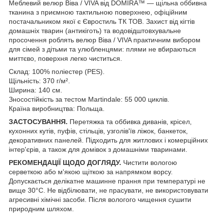
Меблевий велюр Віва / VIVA від DOMIRA™ — щільна оббивна
тканина з приємною тактильною поверхнею, офіційним
постачальником якої є Євростиль ТК ТОВ. Захист від кігтів
домашніх тварин (антикіготь) та водовідштовхувальне
просочення роблять велюр
Віва / VIVA
практичним вибором
для сімей з дітьми та улюбленцями: плями не вбираються
миттєво, поверхня легко чиститься.
Склад: 100% поліестер (PES).
Щільність: 370 г/м².
Ширина: 140 см.
Зносостійкість за тестом Martindale: 55 000 циклів.
Країна виробництва: Польща.
ЗАСТОСУВАННЯ.
Перетяжка та оббивка диванів, крісел,
кухонних кутів, пуфів, стільців, узголів'їв ліжок, банкеток,
декоративних панелей. Підходить для житлових і комерційних
інтер'єрів, а також для домівок з домашніми тваринами.
РЕКОМЕНДАЦІЇ ЩОДО ДОГЛЯДУ.
Чистити вологою
серветкою або м'якою щіткою за напрямком ворсу.
Допускається делікатне машинне прання при температурі не
вище 30°C. Не відбілювати, не прасувати, не використовувати
агресивні хімічні засоби. Після вологого чищення сушити
природним шляхом.