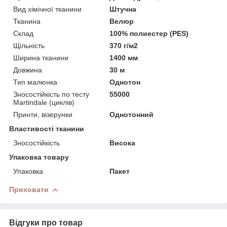
Вид хімічної тканини
Штучна
Тканина
Велюр
Склад
100% полиестер (PES)
Щільність
370 г/м2
Ширина тканини
1400 мм
Довжина
30 м
Тип малюнка
Однотон
Зносостійкість по тесту
55000
Martindale (циклів)
Принти, візерунки
Однотонний
Властивості тканини
Зносостійкість
Висока
Упаковка товару
Упаковка
Пакет
Приховати
Відгуки про товар