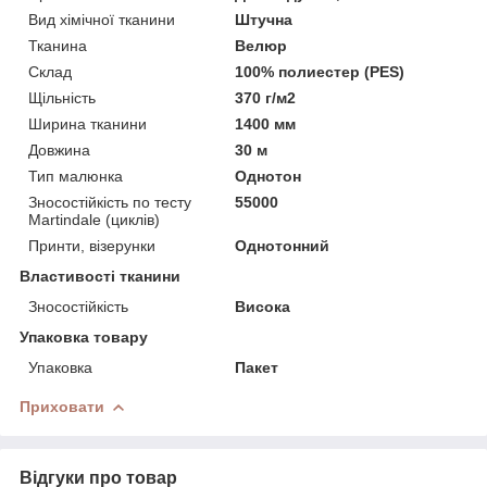
Вид хімічної тканини
Штучна
Тканина
Велюр
Склад
100% полиестер (PES)
Щільність
370 г/м2
Ширина тканини
1400 мм
Довжина
30 м
Тип малюнка
Однотон
Зносостійкість по тесту
55000
Martindale (циклів)
Принти, візерунки
Однотонний
Властивості тканини
Зносостійкість
Висока
Упаковка товару
Упаковка
Пакет
Приховати
Відгуки про товар