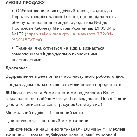
УМОВИ ПРОДАЖУ
Оббивні тканини, як відрізний товар, входять до
Переліку товарів належної якості, що не підлягають
обміну та поверненню згідно з додатком №3 до
Постанови Кабінету Міністрів України від 19.03.94 р.
№172 (
https://zakon.rada.gov.ua/laws/show/172-94-
%D0%BF#Text
).
Тканина, яка купується на відріз, визнається
замовленням з індивідуально визначеними
властивостями.
Доставка:
Відправлення в день оплати або наступного робочого дня.
Продаж здійснюється лише за умови повної передоплати.
🚚 Після внесення Вами оплати ми надсилаємо Ваше
замовлення до найближчого до Вас відділення Нової Пошти
(доставка здійснюється за рахунок Отримувача).
Мінімальний відріз — 1 погонний метр.
Ціна вказана за 1 погонний метр тканини.
Підписуйтесь на наш Telegram-канал «DOMIRA™ | Меблеві
тканини» — там ми публікуємо новини, акції та корисні