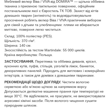
Меблевий велюр Віва / VIVA від DOMIRA™ — щільна оббивна
тканина з приємною тактильною поверхнею, офіційним
постачальником якої є Євростиль ТК ТОВ. Захист від кігтів
домашніх тварин (антикіготь) та водовідштовхувальне
просочення роблять велюр
Віва / VIVA
практичним вибором
для сімей з дітьми та улюбленцями: плями не вбираються
миттєво, поверхня легко чиститься.
Склад: 100% поліестер (PES).
Щільність: 370 г/м².
Ширина: 140 см.
Зносостійкість за тестом Martindale: 55 000 циклів.
Країна виробництва: Польща.
ЗАСТОСУВАННЯ.
Перетяжка та оббивка диванів, крісел,
кухонних кутів, пуфів, стільців, узголів'їв ліжок, банкеток,
декоративних панелей. Підходить для житлових і комерційних
інтер'єрів, а також для домівок з домашніми тваринами.
РЕКОМЕНДАЦІЇ ЩОДО ДОГЛЯДУ.
Чистити вологою
серветкою або м'якою щіткою за напрямком ворсу.
Допускається делікатне машинне прання при температурі не
вище 30°C. Не відбілювати, не прасувати, не використовувати
агресивні хімічні засоби. Після вологого чищення сушити
природним шляхом.