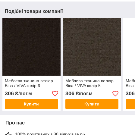
Подібні товари компанії
Меблева тканина велюр
Меблева тканина велюр
Мебл
Віва / VIVA колір 6
Віва / VIVA колір 5
Віва
306
306
306
₴/пог.м
₴/пог.м
Купити
Купити
Про нас
100% позитивних з 90 відгуків за рік