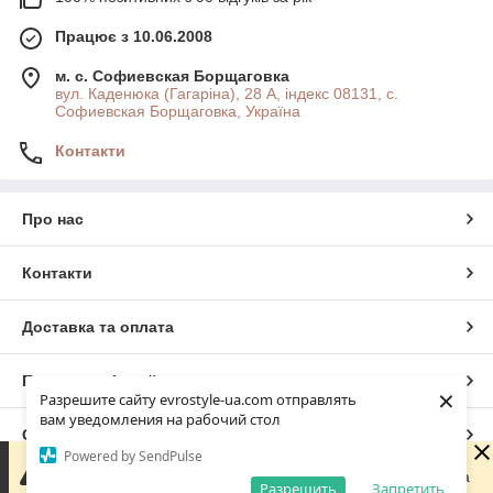
Працює з 10.06.2008
м. с. Софиевская Борщаговка
вул. Каденюка (Гагаріна), 28 А, індекс 08131, с.
Софиевская Борщаговка, Україна
Контакти
Про нас
Контакти
Доставка та оплата
Повна версія сайту
×
Разрешите сайту evrostyle-ua.com отправлять
вам уведомления на рабочий стол
Сайт створено на маркетплейсі
Prom.ua
Powered by SendPulse
Шановні покупці! Ми працюємо виключно онлайн —
фізичного магазину немає. Оформлюйте замовлення на
Разрешить
Запретить
Політика конфіденційності