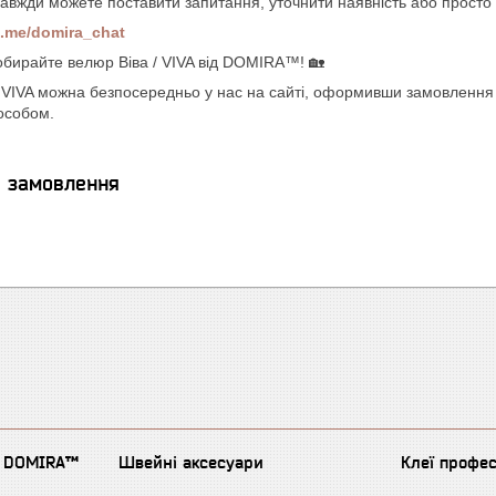
завжди можете поставити запитання, уточнити наявність або просто
/t.me/domira_chat
обирайте велюр Віва / VIVA від DOMIRA™! 🏡
/ VIVA можна безпосередньо у нас на сайті, оформивши замовлення
особом.
я замовлення
д DOMIRA™
Швейні аксесуари
Клеї профе