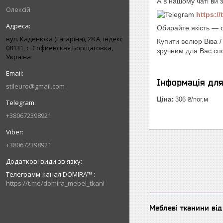
А в нашому чаті ви 
Олексій
https:/
Обирайте якість — 
вул. Каденюка (Гагаріна), 28 А, індекс
Купити велюр Віва 
08131, с. Софиевская Борщаговка,
зручним для Вас сп
Україна
Інформація дл
stileuro@gmail.com
Ціна:
306 ₴/пог.м
+380672398921
+380672398921
Телеграмм-канал DOMIRA™
https://t.me/domira_mebel_tkani
Меблеві тканини ві