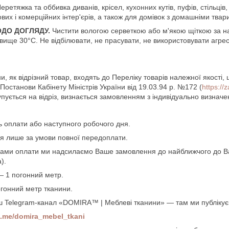
еретяжка та оббивка диванів, крісел, кухонних кутів, пуфів, стільців,
вих і комерційних інтер'єрів, а також для домівок з домашніми твар
ОДО ДОГЛЯДУ.
Чистити вологою серветкою або м'якою щіткою за н
вище 30°C. Не відбілювати, не прасувати, не використовувати агрес
.
и, як відрізний товар, входять до Переліку товарів належної якості,
останови Кабінету Міністрів України від 19.03.94 р. №172 (
https:/
упується на відріз, визнається замовленням з індивідуально визнач
ь оплати або наступного робочого дня.
я лише за умови повної передоплати.
Вами оплати ми надсилаємо Ваше замовлення до найближчого до Вас
).
— 1 погонний метр.
огонний метр тканини.
ш Telegram-канал «DOMIRA™ | Меблеві тканини» — там ми публікуємо
/t.me/domira_mebel_tkani