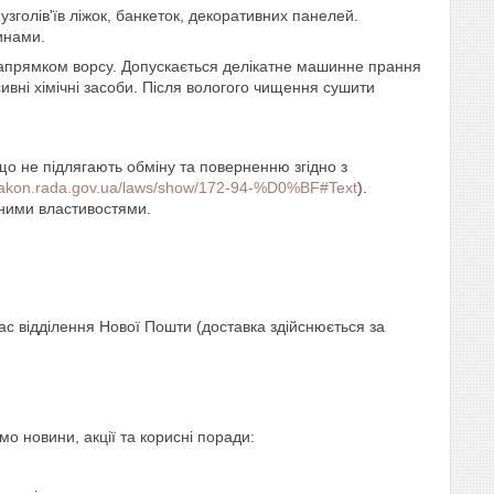
 узголів'їв ліжок, банкеток, декоративних панелей.
инами.
апрямком ворсу. Допускається делікатне машинне прання
ивні хімічні засоби. Після вологого чищення сушити
 що не підлягають обміну та поверненню згідно з
/zakon.rada.gov.ua/laws/show/172-94-%D0%BF#Text
).
еними властивостями.
 відділення Нової Пошти (доставка здійснюється за
 новини, акції та корисні поради: