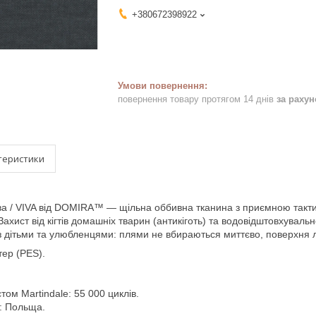
+380672398922
повернення товару протягом 14 днів
за раху
теристики
а / VIVA від DOMIRA™ — щільна оббивна тканина з приємною такт
ахист від кігтів домашніх тварин (антикіготь) та водовідштовхува
з дітьми та улюбленцями: плями не вбираються миттєво, поверхня л
тер (PES).
стом Martindale: 55 000 циклів.
: Польща.