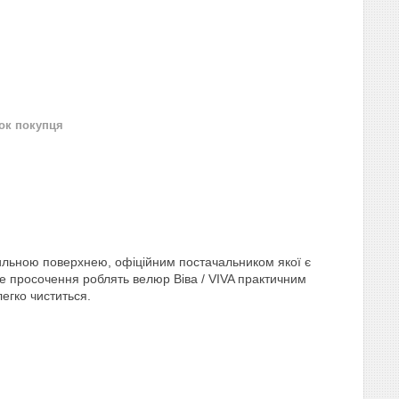
нок покупця
ильною поверхнею, офіційним постачальником якої є
льне просочення роблять велюр
Віва / VIVA
практичним
егко чиститься.