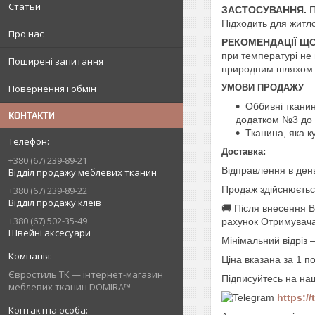
Статьи
ЗАСТОСУВАННЯ.
П
Підходить для житло
Про нас
РЕКОМЕНДАЦІЇ Щ
при температурі не 
Поширені запитання
природним шляхом
Повернення і обмін
УМОВИ ПРОДАЖУ
Оббивні тканин
КОНТАКТИ
додатком №3 до П
Тканина, яка к
Доставка:
+380 (67) 239-89-21
Відправлення в ден
Відділ продажу меблевих тканин
Продаж здійснюєтьс
+380 (67) 239-89-22
Відділ продажу клеїв
🚚 Після внесення 
+380 (67) 502-35-49
рахунок Отримувача
Швейні аксесуари
Мінімальний відріз 
Ціна вказана за 1 п
Євростиль ТК — інтернет-магазин
Підписуйтесь на на
меблевих тканин DOMIRA™
https:/