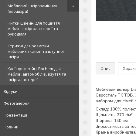
Меблевий шкірозамінник
(екошкіра)
Нитки швейні для пошиття
меблів, шкіргалантереї та
рукоділля
Стрижні для розмітки
меблевих тканин та штучної
шкіри
Опис
Харак
Клеї професійні Bochem для
меблів, автомобілів, взуття та
шкіргалантереї
Меблевий велюр Вів
Відгуки
Євростиль ТК ТОВ. З
вибором для сімей 
Фотогалерея
Склад: 100% поліес
Презентації
Щільність: 370 г/м².
Ширина: 140 см.
Зносостійкість за те
Новини
Країна виробництва