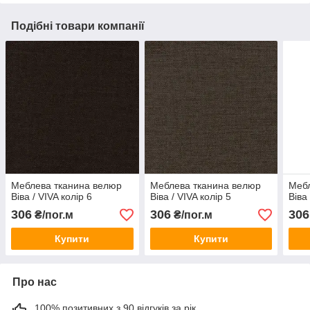
Подібні товари компанії
Меблева тканина велюр
Меблева тканина велюр
Мебл
Віва / VIVA колір 6
Віва / VIVA колір 5
Віва
306
306
306
₴/пог.м
₴/пог.м
Купити
Купити
Про нас
100% позитивних з 90 відгуків за рік