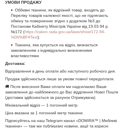
УМОВИ ПРОДАЖУ
Оббивні тканини, як відрізний товар, входять до
Переліку товарів належної якості, що не підлягають
обміну та поверненню згідно з додатком №3 до
Постанови Кабінету Міністрів України від 19.03.94 р.
№172 (
https://zakon.rada.gov.ua/laws/show/172-94-
%D0%BF#Text
).
Тканина, яка купується на відріз, визнається
замовленням з індивідуально визначеними
властивостями.
Доставка:
Відправлення в день оплати або наступного робочого дня.
Продаж здійснюється лише за умови повної передоплати.
🚚 Після внесення Вами оплати ми надсилаємо Ваше
замовлення до найближчого до Вас відділення Нової Пошти
(доставка здійснюється за рахунок Отримувача).
Мінімальний відріз — 1 погонний метр.
Ціна вказана за 1 погонний метр тканини.
Підписуйтесь на наш Telegram-канал «DOMIRA™ | Меблеві
тканини» — там ми публікуємо новини, акції та корисні