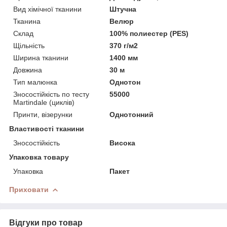
Вид хімічної тканини
Штучна
Тканина
Велюр
Склад
100% полиестер (PES)
Щільність
370 г/м2
Ширина тканини
1400 мм
Довжина
30 м
Тип малюнка
Однотон
Зносостійкість по тесту
55000
Martindale (циклів)
Принти, візерунки
Однотонний
Властивості тканини
Зносостійкість
Висока
Упаковка товару
Упаковка
Пакет
Приховати
Відгуки про товар