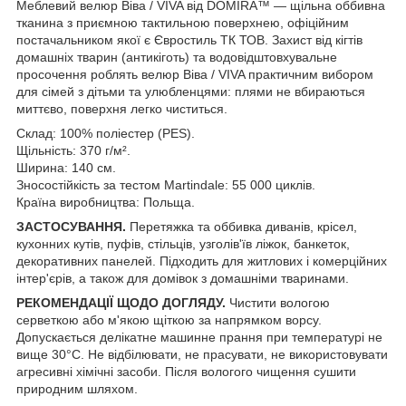
Меблевий велюр Віва / VIVA від DOMIRA™ — щільна оббивна
тканина з приємною тактильною поверхнею, офіційним
постачальником якої є Євростиль ТК ТОВ. Захист від кігтів
домашніх тварин (антикіготь) та водовідштовхувальне
просочення роблять велюр
Віва / VIVA
практичним вибором
для сімей з дітьми та улюбленцями: плями не вбираються
миттєво, поверхня легко чиститься.
Склад: 100% поліестер (PES).
Щільність: 370 г/м².
Ширина: 140 см.
Зносостійкість за тестом Martindale: 55 000 циклів.
Країна виробництва: Польща.
ЗАСТОСУВАННЯ.
Перетяжка та оббивка диванів, крісел,
кухонних кутів, пуфів, стільців, узголів'їв ліжок, банкеток,
декоративних панелей. Підходить для житлових і комерційних
інтер'єрів, а також для домівок з домашніми тваринами.
РЕКОМЕНДАЦІЇ ЩОДО ДОГЛЯДУ.
Чистити вологою
серветкою або м'якою щіткою за напрямком ворсу.
Допускається делікатне машинне прання при температурі не
вище 30°C. Не відбілювати, не прасувати, не використовувати
агресивні хімічні засоби. Після вологого чищення сушити
природним шляхом.