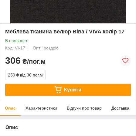
Меблева тканина велюр Віва / VIVA колір 17
В наявності
Код: VI-17
Опт і роздріб
306
₴/пог.м
259 ₴
від 30 пог.м
Купити
Опис
Характеристики
Відгуки про товар
Доставка
Опис