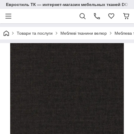
Евростиль ТК — интернет-магазин мебельных тканей DOM
Товари та послуги
Меблеві тканини велюр
Меблева т