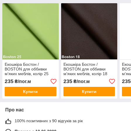
Екошкіра Бостон /
Екошкіра Бостон /
Екош
BOSTON для оббивки
BOSTON для оббивки
BOS
м'яких меблів, колір 25
м'яких меблів, колір 18
м'як
235
235
235
₴/пог.м
₴/пог.м
Купити
Купити
Про нас
100% позитивних з 90 відгуків за рік