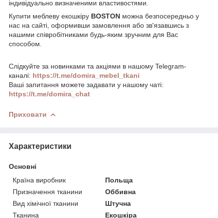
індивідуально визначеними властивостями.
Купити меблеву екошкіру
BOSTON
можна безпосередньо у
нас на сайті, оформивши замовлення або зв'язавшись з
нашими співробітниками будь-яким зручним для Вас
способом.
Слідкуйте за новинками та акціями в нашому Telegram-
каналі:
https://t.me/domira_mebel_tkani
Ваші запитання можете задавати у нашому чаті:
https://t.me/domira_chat
Приховати
Характеристики
Основні
Країна виробник
Польща
Призначення тканини
Оббивна
Вид хімічної тканини
Штучна
Тканина
Екошкіра