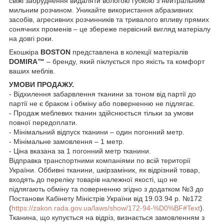
свіжі забруднення видаляти вологою губкою з нейтральним
мильним розчином. Уникайте використання абразивних
засобів, агресивних розчинників та тривалого впливу прямих
сонячних променів – це збереже первісний вигляд матеріалу
на довгі роки.
Екошкіра
BOSTON
представлена в колекції матеріалів
DOMIRA™
– бренду, який піклується про якість та комфорт
ваших меблів.
УМОВИ ПРОДАЖУ.
- Відхилення забарвлення тканини за тоном від партії до
партії не є браком і обміну або поверненню не підлягає.
- Продаж меблевих тканин здійснюється тільки за умови
повної передоплати.
- Мінімальний відпуск тканини – один погонний метр.
- Мінімальне замовлення – 1 метр.
- Ціна вказана за 1 погонний метр тканини.
Відправка транспортними компаніями по всій території
України. Оббивні тканини, шкірзаміник, як відрізний товар,
входять до переліку товарів належної якості, що не
підлягають обміну та поверненню згідно з додатком №3 до
Постанови Кабінету Міністрів України від 19.03.94 р. №172
(
https://zakon.rada.gov.ua/laws/show/172-94-%D0%BF#Text
).
Тканина, що купується на відріз, визнається замовленням з