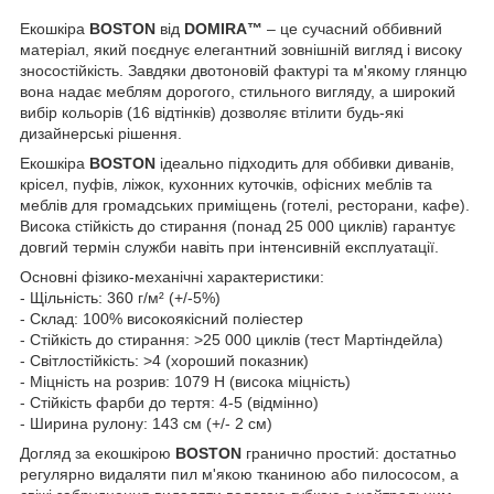
Екошкіра
BOSTON
від
DOMIRA™
– це сучасний оббивний
матеріал, який поєднує елегантний зовнішній вигляд і високу
зносостійкість. Завдяки двотоновій фактурі та м'якому глянцю
вона надає меблям дорогого, стильного вигляду, а широкий
вибір кольорів (16 відтінків) дозволяє втілити будь-які
дизайнерські рішення.
Екошкіра
BOSTON
ідеально підходить для оббивки диванів,
крісел, пуфів, ліжок, кухонних куточків, офісних меблів та
меблів для громадських приміщень (готелі, ресторани, кафе).
Висока стійкість до стирання (понад 25 000 циклів) гарантує
довгий термін служби навіть при інтенсивній експлуатації.
Основні фізико-механічні характеристики:
- Щільність: 360 г/м² (+/-5%)
- Склад: 100% високоякісний поліестер
- Стійкість до стирання: >25 000 циклів (тест Мартіндейла)
- Світлостійкість: >4 (хороший показник)
- Міцність на розрив: 1079 Н (висока міцність)
- Стійкість фарби до тертя: 4-5 (відмінно)
- Ширина рулону: 143 см (+/- 2 см)
Догляд за екошкірою
BOSTON
гранично простий: достатньо
регулярно видаляти пил м'якою тканиною або пилососом, а