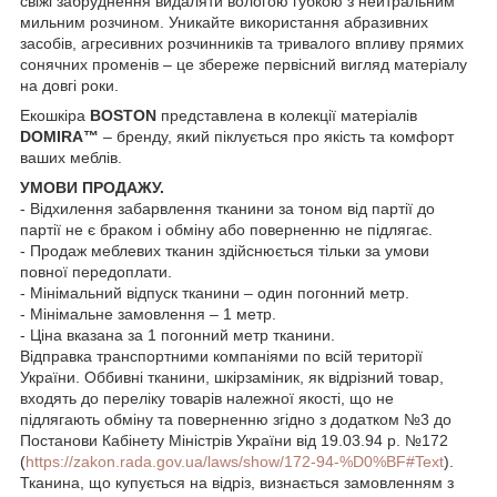
свіжі забруднення видаляти вологою губкою з нейтральним
мильним розчином. Уникайте використання абразивних
засобів, агресивних розчинників та тривалого впливу прямих
сонячних променів – це збереже первісний вигляд матеріалу
на довгі роки.
Екошкіра
BOSTON
представлена в колекції матеріалів
DOMIRA™
– бренду, який піклується про якість та комфорт
ваших меблів.
УМОВИ ПРОДАЖУ.
- Відхилення забарвлення тканини за тоном від партії до
партії не є браком і обміну або поверненню не підлягає.
- Продаж меблевих тканин здійснюється тільки за умови
повної передоплати.
- Мінімальний відпуск тканини – один погонний метр.
- Мінімальне замовлення – 1 метр.
- Ціна вказана за 1 погонний метр тканини.
Відправка транспортними компаніями по всій території
України. Оббивні тканини, шкірзаміник, як відрізний товар,
входять до переліку товарів належної якості, що не
підлягають обміну та поверненню згідно з додатком №3 до
Постанови Кабінету Міністрів України від 19.03.94 р. №172
(
https://zakon.rada.gov.ua/laws/show/172-94-%D0%BF#Text
).
Тканина, що купується на відріз, визнається замовленням з