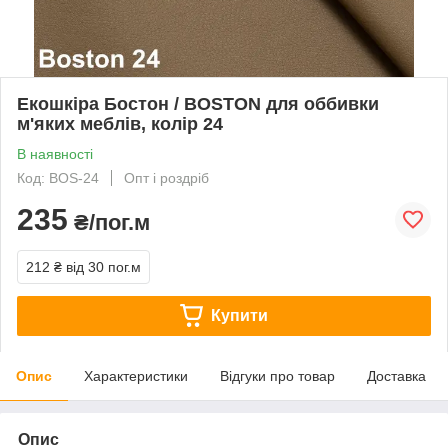
Екошкіра Бостон / BOSTON для оббивки
м'яких меблів, колір 24
В наявності
Код: BOS-24
Опт і роздріб
235
₴/пог.м
212 ₴
від 30 пог.м
Купити
Опис
Характеристики
Відгуки про товар
Доставка
Опис