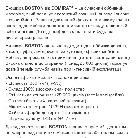
Екошкіра
BOSTON
від
DOMIRA™
– це сучасний оббивний
матеріал, який поєднує елегантний зовнішній вигляд і високу
зносостійкість. Завдяки двотоновій фактурі та м'якому глянцю
вона надає меблям дорогого, стильного вигляду, а широкий
вибір кольорів (16 відтінків) дозволяє втілити будь-які
дизайнерські рішення.
Екошкіра
BOSTON
ідеально підходить для оббивки диванів,
крісел, пуфів, ліжок, кухонних куточків, офісних меблів та
меблів для громадських приміщень (готелі, ресторани, кафе).
Висока стійкість до стирання (понад 25 000 циклів) гарантує
довгий термін служби навіть при інтенсивній експлуатації.
Основні фізико-механічні характеристики:
- Щільність: 360 г/м² (+/-5%)
- Склад: 100% високоякісний поліестер
- Стійкість до стирання: >25 000 циклів (тест Мартіндейла)
- Світлостійкість: >4 (хороший показник)
- Міцність на розрив: 1079 Н (висока міцність)
- Стійкість фарби до тертя: 4-5 (відмінно)
- Ширина рулону: 143 см (+/- 2 см)
Догляд за екошкірою
BOSTON
гранично простий: достатньо
регулярно видаляти пил м'якою тканиною або пилососом, а