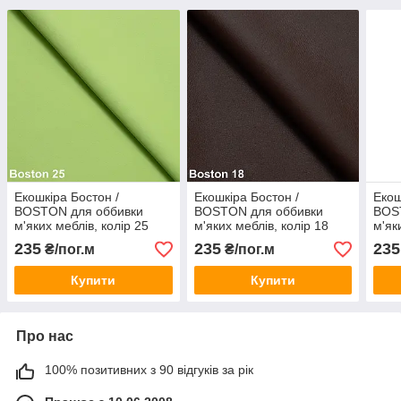
Екошкіра Бостон /
Екошкіра Бостон /
Екош
BOSTON для оббивки
BOSTON для оббивки
BOS
м'яких меблів, колір 25
м'яких меблів, колір 18
м'як
235
235
235
₴/пог.м
₴/пог.м
Купити
Купити
Про нас
100% позитивних з 90 відгуків за рік