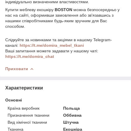
індивідуально визначеними властивостями.
Купити меблеву екошкіру
BOSTON
можна безпосередньо у
нас на сайті, оформивши замовлення або зв'язавшись з
нашими співробітниками будь-яким зручним для Вас
способом.
Слідкуйте за новинками та акціями в нашому Telegram-
каналі:
https://t.me/domira_mebel_tkani
Ваші запитання можете задавати у нашому чаті:
https://t.me/domira_chat
Приховати
Характеристики
Основні
Країна виробник
Польща
Призначення тканини
Оббивна
Вид хімічної тканини
Штучна
Тканина
Екошкіра