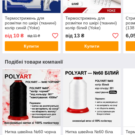
Термострижень для
Термострижень для
Стри
розмітки по шкірі (тканині)
розмітки по шкірі (тканині)
розм
колір синій (Yoke)
колір білий (Yoke)
(138
10
13
6,0
від
₴
від
₴
від 11 ₴
Купити
Купити
Подібні товари компанії
Нитка швейна №60 чорна
Нитка швейна №60 біла
Тер