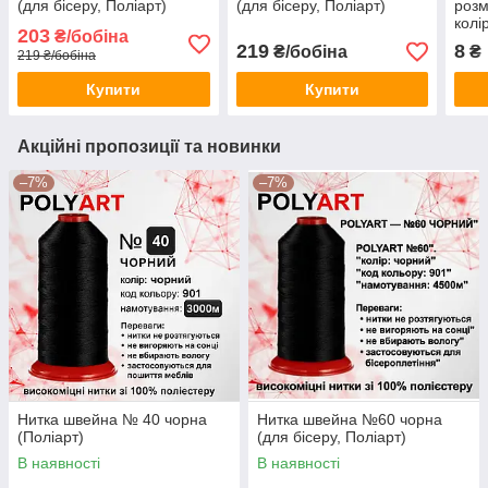
(для бісеру, Поліарт)
(для бісеру, Поліарт)
розм
колі
203
₴/бобіна
219
8
₴/бобіна
₴
219 ₴/бобіна
Купити
Купити
Акційні пропозиції та новинки
–7%
–7%
Нитка швейна № 40 чорна
Нитка швейна №60 чорна
(Поліарт)
(для бісеру, Поліарт)
В наявності
В наявності