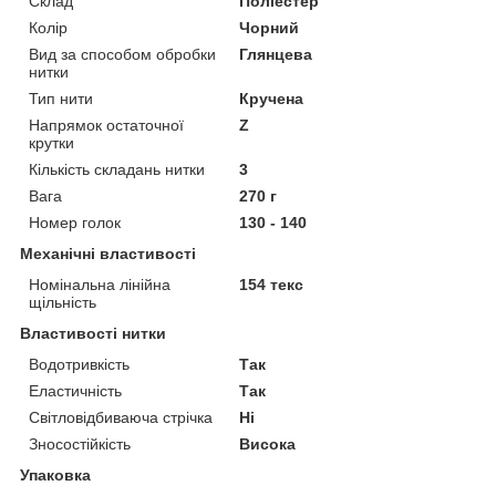
Склад
Поліестер
Колір
Чорний
Вид за способом обробки
Глянцева
нитки
Тип нити
Кручена
Напрямок остаточної
Z
крутки
Кількість складань нитки
3
Вага
270 г
Номер голок
130 - 140
Механічні властивості
Номінальна лінійна
154 текс
щільність
Властивості нитки
Водотривкість
Так
Еластичність
Так
Світловідбиваюча стрічка
Ні
Зносостійкість
Висока
Упаковка