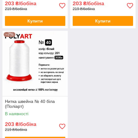
203
203
₴/бобіна
₴/бобіна
219 ₴/бобіна
219 ₴/бобіна
Купити
Купити
–7%
Нитка швейна № 40 біла
(Поліарт)
В наявності
203
₴/бобіна
219 ₴/бобіна