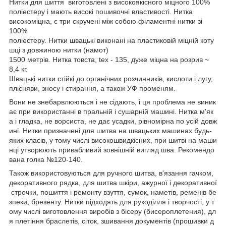
Нитки для шиття виготовлені з високоякісного міцного 100%
поліестеру і мають високі пошивочні властивості. Нитка
високоміцна, є три скручені між собою філаментні нитки зі
100%
поліестеру. Нитки швацькі виконані на пластиковій міцній коту
шці з довжиною нитки (намот)
1500 метрів. Нитка товста, tex - 135, дуже міцна на розрив ~
8,4 кг.
Швацькі нитки стійкі до органічних розчинників, кислоти і лугу,
плісняви, зносу і стирання, а також УФ променям.
Вони не знебарвлюються і не сідають, і ця проблема не виник
ає при використанні в пральній і сушарній машині. Нитка м'як
а і гладка, не ворсиста, не дає усадки, рівномірна по усій довж
ині. Нитки призначені для шитва на швацьких машинах будь-
яких класів, у тому числі високошвидкісних, при шитві на маши
нці утворюють привабливий зовнішній вигляд шва. Рекомендо
вана голка №120-140.
Також використовуються для ручного шитва, в'язання гачком,
декоративного рядка, для шитва шкіри, ажурної і декоративної
строчки, пошиття і ремонту взуття, сумок, наметів, ременів бе
зпеки, брезенту. Нитки підходять для рукоділля і творчості, у т
ому числі виготовлення виробів з бісеру (бисероплетения), дл
я плетіння браслетів, сіток, зшивання документів (прошивки д