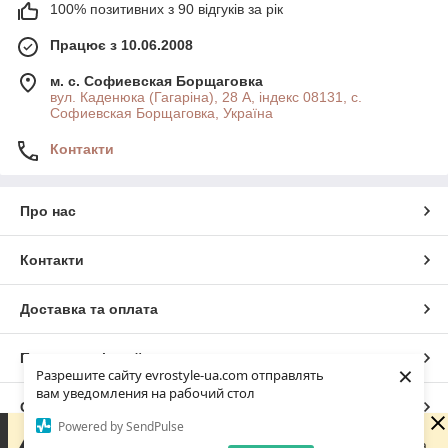
100% позитивних з 90 відгуків за рік
Працює з 10.06.2008
м. с. Софиевская Борщаговка
вул. Каденюка (Гагаріна), 28 А, індекс 08131, с.
Софиевская Борщаговка, Україна
Контакти
Про нас
Контакти
Доставка та оплата
Повна версія сайту
×
Разрешите сайту evrostyle-ua.com отправлять
вам уведомления на рабочий стол
Сайт створено на маркетплейсі
Prom.ua
Powered by SendPulse
Шановні покупці! Ми працюємо виключно онлайн —
фізичного магазину немає. Оформлюйте замовлення на