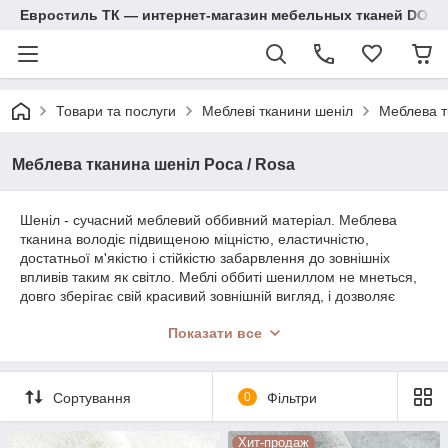
Евростиль ТК — интернет-магазин мебельных тканей DOM
Товари та послуги
Меблеві тканини шеніл
Меблева т
Меблева тканина шеніл Роса / Rosa
Шеніл - сучасний меблевий оббивний матеріал. Меблева
тканина володіє підвищеною міцністю, еластичністю,
достатньої м'якістю і стійкістю забарвлення до зовнішніх
впливів таким як світло. Меблі оббиті шениллом не мнеться,
довго зберігає свій красивий зовнішній вигляд, і дозволяє
створити в приміщенні затишок, а широка колірна гамма
Показати все
вибрати тканину по своєму смаку покупця.
Шеніл застосовують для оббивки для дивана, крісел і інших
видів м'яких меблів. Також його використовують для
Сортування
0
Фільтри
виготовлення штор і різних елементів декору.
Переваги меблевої тканини шеніл:
Хит-продаж