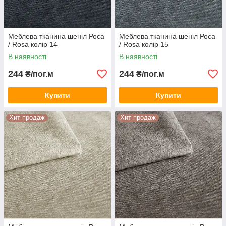
Меблева тканина шеніл Роса
Меблева тканина шеніл Роса
/ Rosa колір 14
/ Rosa колір 15
В наявності
В наявності
244
244
₴/пог.м
₴/пог.м
Купити
Купити
Хит-продаж
Хит-продаж