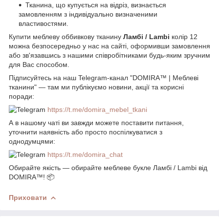
Тканина, що купується на відріз, визнається
замовленням з індивідуально визначеними
властивостями.
Купити меблеву оббивкову тканину
Ламбі / Lambi
колір 12
можна безпосередньо у нас на сайті, оформивши замовлення
або зв'язавшись з нашими співробітниками будь-яким зручним
для Вас способом.
Підписуйтесь на наш Telegram-канал "DOMIRA™ | Меблеві
тканини" — там ми публікуємо новини, акції та корисні
поради:
https://t.me/domira_mebel_tkani
А в нашому чаті ви завжди можете поставити питання,
уточнити наявність або просто поспілкуватися з
однодумцями:
https://t.me/domira_chat
Обирайте якість — обирайте меблеве букле Ламбі / Lambi від
DOMIRA™! 📦
Приховати