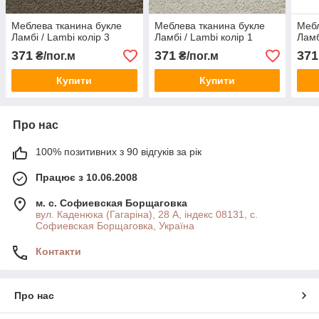
Меблева тканина букле
Меблева тканина букле
Мебл
Ламбі / Lambi колір 3
Ламбі / Lambi колір 1
Ламб
371
371
371
₴/пог.м
₴/пог.м
Купити
Купити
Про нас
100% позитивних з 90 відгуків за рік
Працює з 10.06.2008
м. с. Софиевская Борщаговка
вул. Каденюка (Гагаріна), 28 А, індекс 08131, с.
Софиевская Борщаговка, Україна
Контакти
Про нас