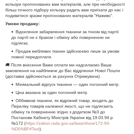
кольори пропонованих вам матеріалів, але при необхідності
більш точного підбору кольору радить вам приїхати до нас і
подивитися зразки пропонованих матеріалів "Наживо".
Умови продажу:
Відхилення забарвлення тканини за тоном від партії
до партії не є браком і обміну або поверненню не
підлягає.
Продаж меблевих тканин здійснюємо лише за умови
повної передоплати.
🚚 Після внесення Вами оплати ми надсилаємо Ваше
замовлення на найближче до Вас відділення Нової Пошти
(доставка здійснюється за рахунок Отримувача).
Мінімальний відпуск тканини — один погонний метр.
Ціна вказана за один погонний метр.
Оббивкові тканини, як відрізний товар, входять до
Переліку товарів належної якості, що не підлягають
обміну та поверненню згідно з додатком №3 до
Постанови Кабінету Міністрів України від 19.03.94 р.
№172 (
https://zakon.rada.gov.ua/laws/show/172-94-
%D0%BF#Text
).