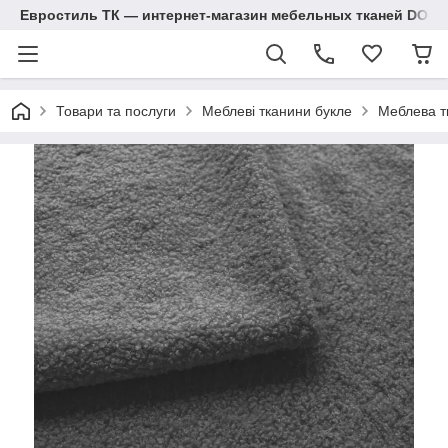
Евростиль ТК — интернет-магазин мебельных тканей DOM
Товари та послуги
Меблеві тканини букле
Меблева т