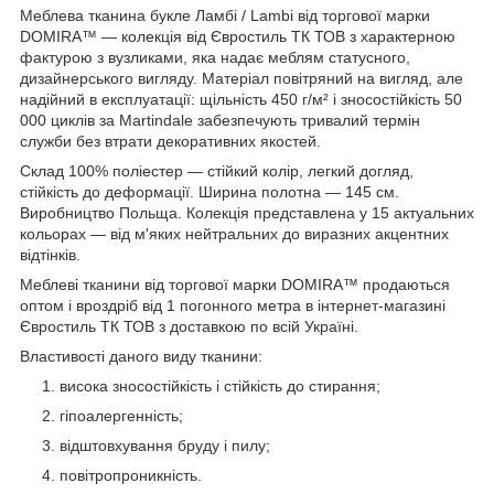
Меблева тканина букле Ламбі / Lambi від торгової марки
DOMIRA™ — колекція від Євростиль ТК ТОВ з характерною
фактурою з вузликами, яка надає меблям статусного,
дизайнерського вигляду. Матеріал повітряний на вигляд, але
надійний в експлуатації: щільність 450 г/м² і зносостійкість 50
000 циклів за Martindale забезпечують тривалий термін
служби без втрати декоративних якостей.
Склад 100% поліестер — стійкий колір, легкий догляд,
стійкість до деформації. Ширина полотна — 145 см.
Виробництво Польща. Колекція представлена у 15 актуальних
кольорах — від м'яких нейтральних до виразних акцентних
відтінків.
Меблеві тканини від торгової марки DOMIRA™ продаються
оптом і вроздріб від 1 погонного метра в інтернет-магазині
Євростиль ТК ТОВ з доставкою по всій Україні.
Властивості даного виду тканини:
висока зносостійкість і стійкість до стирання;
гіпоалергенність;
відштовхування бруду і пилу;
повітропроникність.