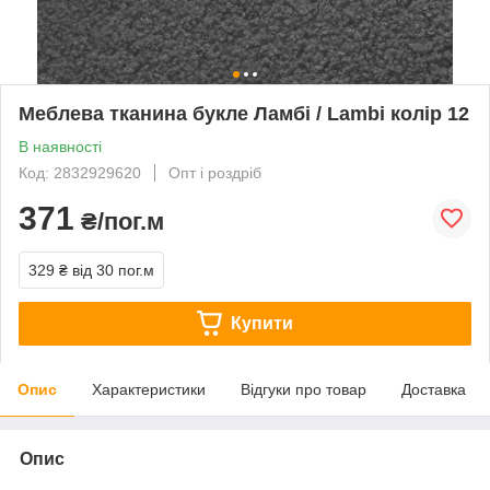
Меблева тканина букле Ламбі / Lambi колір 12
В наявності
Код: 2832929620
Опт і роздріб
371
₴/пог.м
329 ₴
від 30 пог.м
Купити
Опис
Характеристики
Відгуки про товар
Доставка
Опис