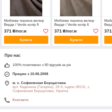
Меблева тканина велюр
Меблева тканина велюр
Мебл
Верде / Verde колір 8
Верде / Verde колір 6
Верд
371
371
371
₴/пог.м
₴/пог.м
Купити
Купити
Про нас
100% позитивних з 90 відгуків за рік
Працює з 10.06.2008
м. с. Софиевская Борщаговка
вул. Каденюка (Гагаріна), 28 А, індекс 08131, с.
Софиевская Борщаговка, Україна
Контакти