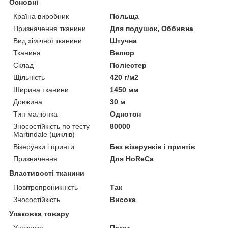
Основні
Країна виробник
Польща
Призначення тканини
Для подушок, Оббивна
Вид хімічної тканини
Штучна
Тканина
Велюр
Склад
Поліестер
Щільність
420 г/м2
Ширина тканини
1450 мм
Довжина
30 м
Тип малюнка
Однотон
Зносостійкість по тесту
80000
Martindale (циклів)
Візерунки і принти
Без візерунків і принтів
Призначення
Для HoReCa
Властивості тканини
Повітропроникність
Так
Зносостійкість
Висока
Упаковка товару
Упаковка
Пакет