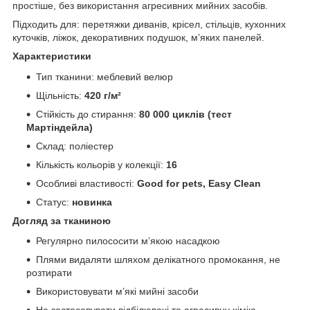
простіше, без використання агресивних мийних засобів.
Підходить для: перетяжки диванів, крісел, стільців, кухонних
куточків, ліжок, декоративних подушок, м’яких панелей.
Характеристики
Тип тканини: меблевий велюр
Щільність:
420 г/м²
Стійкість до стирання:
80 000 циклів (тест
Мартіндейла)
Склад: поліестер
Кількість кольорів у колекції:
16
Особливі властивості:
Good for pets, Easy Clean
Статус:
новинка
Догляд за тканиною
Регулярно пилососити м’якою насадкою
Плями видаляти шляхом делікатного промокання, не
розтирати
Використовувати м’які мийні засоби