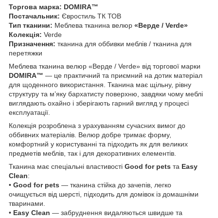
Торгова марка:
DOMIRA™
Постачальник:
Євростиль ТК ТОВ
Тип тканини:
Меблева тканина велюр
«Верде / Verde»
Колекція:
Verde
Призначення:
тканина для оббивки меблів / тканина для
перетяжки
Меблева тканина велюр «Верде / Verde» від торгової марки
DOMIRA™
— це практичний та приємний на дотик матеріал
для щоденного використання. Тканина має щільну, рівну
структуру та м’яку бархатисту поверхню, завдяки чому меблі
виглядають охайно і зберігають гарний вигляд у процесі
експлуатації.
Колекція розроблена з урахуванням сучасних вимог до
оббивних матеріалів. Велюр добре тримає форму,
комфортний у користуванні та підходить як для великих
предметів меблів, так і для декоративних елементів.
Тканина має спеціальні властивості
Good for pets
та
Easy
Clean
:
•
Good for pets
— тканина стійка до зачепів, легко
очищується від шерсті, підходить для домівок із домашніми
тваринами.
•
Easy Clean
— забруднення видаляються швидше та