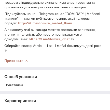
товаром з індивідуально визначеними властивостями та
призначена для використання виключно покупцем.
Підписуйтесь на наш Telegram-канал "DOMIRA™ | Меблеві
тканини" — там ми публікуємо новини, акції та корисні
поради:
https://t.me/domira_mebel_tkani
А в нашому чаті ви завжди можете поставити запитання,
уточнити наявність або просто поспілкуватися з
однодумцями:
https://t.me/domira_chat
📲
Обирайте велюр Verde — і ваші меблі тішитимуть довгі роки!
✨
Приховати
Спосіб упаковки
Поліетилен
Характеристики