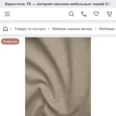
Евростиль ТК — интернет-магазин мебельных тканей DOM
Товари та послуги
Меблеві тканини велюр
Меблева 
Новинка