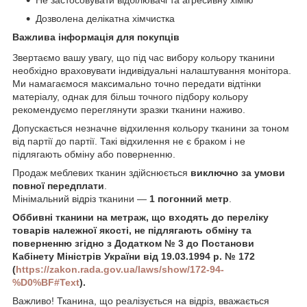
Не застосовувати відбілювачі та агресивну хімію
Дозволена делікатна хімчистка
Важлива інформація для покупців
Звертаємо вашу увагу, що під час вибору кольору тканини
необхідно враховувати індивідуальні налаштування монітора.
Ми намагаємося максимально точно передати відтінки
матеріалу, однак для більш точного підбору кольору
рекомендуємо переглянути зразки тканини наживо.
Допускається незначне відхилення кольору тканини за тоном
від партії до партії. Такі відхилення не є браком і не
підлягають обміну або поверненню.
Продаж меблевих тканин здійснюється
виключно за умови
повної передплати
.
Мінімальний відріз тканини —
1 погонний метр
.
Оббивні тканини на метраж, що входя
ть до пере
ліку
товарів належної якості, не підлягають обміну та
поверненню згідно з Додатком № 3 до Постанови
Кабінету Міністрів України від 19.03.1994 р. № 172
(
https://zakon.rada.gov.ua/laws/show/172-94-
%D0%BF#Text
).
Важливо! Тканина, що реалізується на відріз, вважається