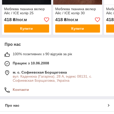
Меблева тканина велюр
Меблева тканина велюр
Мебл
Айс / ICE колір 25
Айс / ICE колір 30
Айс 
418
418
418
₴/пог.м
₴/пог.м
Купити
Купити
Про нас
100% позитивних з 90 відгуків за рік
Працює з 10.06.2008
м. с. Софиевская Борщаговка
вул. Каденюка (Гагаріна), 28 А, індекс 08131, с.
Софиевская Борщаговка, Україна
Контакти
Про нас