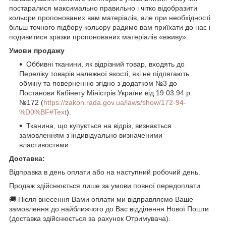
постаралися максимально правильно і чітко відобразити
кольори пропонованих вам матеріалів, але при необхідності
більш точного підбору кольору радимо вам приїхати до нас і
подивитися зразки пропонованих матеріалів «вживу».
Умови продажу
Оббивні тканини, як відрізний товар, входять до
Переліку товарів належної якості, які не підлягають
обміну та поверненню згідно з додатком №3 до
Постанови Кабінету Міністрів України від 19.03.94 р.
№172 (
https://zakon.rada.gov.ua/laws/show/172-94-
%D0%BF#Text
).
Тканина, що купується на відріз, визнається
замовленням з індивідуально визначеними
властивостями.
Доставка:
Відправка в день оплати або на наступний робочий день.
Продаж здійснюється лише за умови повної передоплати.
🚚 Після внесення Вами оплати ми відправляємо Ваше
замовлення до найближчого до Вас відділення Нової Пошти
(доставка здійснюється за рахунок Отримувача).