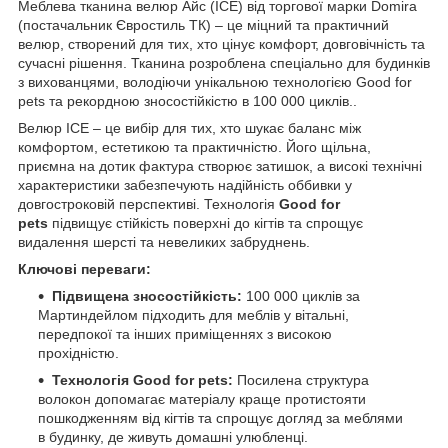
Меблева тканина велюр Айс (ICE) від торгової марки Domira
(постачальник Євростиль ТК) – це міцний та практичний
велюр, створений для тих, хто цінує комфорт, довговічність та
сучасні рішення. Тканина розроблена спеціально для будинків
з вихованцями, володіючи унікальною технологією Good for
pets та рекордною зносостійкістю в 100 000 циклів..
Велюр ICE – це вибір для тих, хто шукає баланс між
комфортом, естетикою та практичністю. Його щільна,
приємна на дотик фактура створює затишок, а високі технічні
характеристики забезпечують надійність оббивки у
довгостроковій перспективі. Технологія
Good for
pets
підвищує стійкість поверхні до кігтів та спрощує
видалення шерсті та невеликих забруднень.
Ключові переваги:
Підвищена зносостійкість:
100 000 циклів за
Мартиндейлом підходить для меблів у вітальні,
передпокої та інших приміщеннях з високою
прохідністю.
Технологія Good for pets:
Посилена структура
волокон допомагає матеріалу краще протистояти
пошкодженням від кігтів та спрощує догляд за меблями
в будинку, де живуть домашні улюбленці.