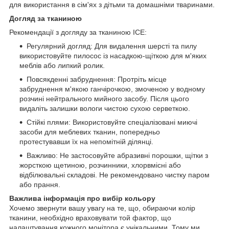
для використання в сім'ях з дітьми та домашніми тваринами.
Догляд за тканиною
Рекомендації з догляду за тканиною ICE:
Регулярний догляд: Для видалення шерсті та пилу
використовуйте пилосос із насадкою-щіткою для м'яких
меблів або липкий ролик.
Повсякденні забруднення: Протріть місце
забруднення м'якою ганчірочкою, змоченою у водному
розчині нейтрального мийного засобу. Після цього
видаліть залишки вологи чистою сухою серветкою.
Стійкі плями: Використовуйте спеціалізовані миючі
засоби для меблевих тканин, попередньо
протестувавши їх на непомітній ділянці.
Важливо: Не застосовуйте абразивні порошки, щітки з
жорсткою щетиною, розчинники, хлорвмісні або
відбілювальні складові. Не рекомендовано чистку паром
або прання.
Важлива інформація про вибір кольору
Хочемо звернути вашу увагу на те, що, обираючи колір
тканини, необхідно враховувати той фактор, що
налаштування кожного монітора є унікальними. Тому ми