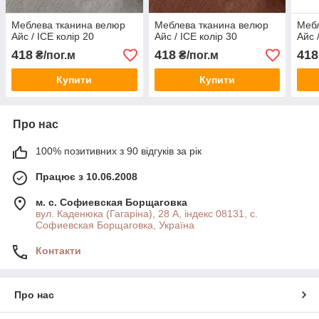
Меблева тканина велюр
Меблева тканина велюр
Мебл
Айс / ICE колір 20
Айс / ICE колір 30
Айс 
418
418
418
₴/пог.м
₴/пог.м
Купити
Купити
Про нас
100% позитивних з 90 відгуків за рік
Працює з 10.06.2008
м. с. Софиевская Борщаговка
вул. Каденюка (Гагаріна), 28 А, індекс 08131, с.
Софиевская Борщаговка, Україна
Контакти
Про нас