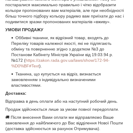
постаралися максимально правильно і чітко відобразити
кольори пропонованих вам матеріалів, але при необхідності
більш точного підбору кольору радимо вам приїхати до нас і
подивитися зразки пропонованих матеріалів «вживу».
УМОВИ ПРОДАЖУ
Оббивні тканини, як відрізний товар, входять до
Переліку товарів належної якості, які не підлягають
обміну та поверненню згідно з додатком №3 до
Постанови Кабінету Міністрів України від 19.03.94 р.
№172 (
https://zakon.rada.gov.ua/laws/show/172-94-
%D0%BF#Text
).
Тканина, що купується на відріз, визнається
замовленням з індивідуально визначеними
властивостями.
Доставка:
Відправка в день оплати або на наступний робочий день.
Продаж здійснюється лише за умови повної передоплати.
🚚 Після внесення Вами оплати ми відправляємо Ваше
замовлення до найближчого до Вас відділення Нової Пошти
(доставка здійснюється за рахунок Отримувача).