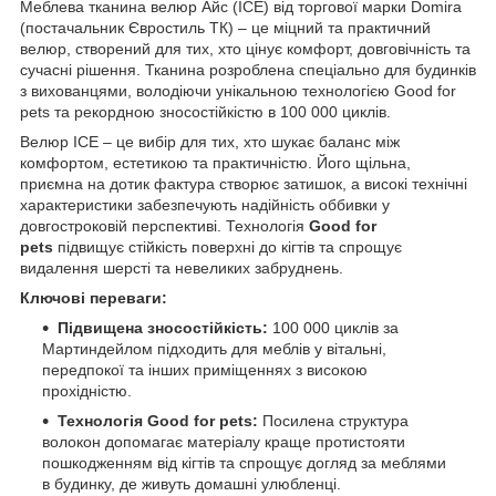
Меблева тканина велюр Айс (ICE) від торгової марки Domira
(постачальник Євростиль ТК) – це міцний та практичний
велюр, створений для тих, хто цінує комфорт, довговічність та
сучасні рішення. Тканина розроблена спеціально для будинків
з вихованцями, володіючи унікальною технологією Good for
pets та рекордною зносостійкістю в 100 000 циклів.
Велюр ICE – це вибір для тих, хто шукає баланс між
комфортом, естетикою та практичністю. Його щільна,
приємна на дотик фактура створює затишок, а високі технічні
характеристики забезпечують надійність оббивки у
довгостроковій перспективі. Технологія
Good for
pets
підвищує стійкість поверхні до кігтів та спрощує
видалення шерсті та невеликих забруднень.
Ключові переваги:
Підвищена зносостійкість:
100 000 циклів за
Мартиндейлом підходить для меблів у вітальні,
передпокої та інших приміщеннях з високою
прохідністю.
Технологія Good for pets:
Посилена структура
волокон допомагає матеріалу краще протистояти
пошкодженням від кігтів та спрощує догляд за меблями
в будинку, де живуть домашні улюбленці.