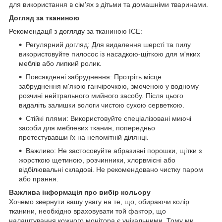
для використання в сім'ях з дітьми та домашніми тваринами.
Догляд за тканиною
Рекомендації з догляду за тканиною ICE:
Регулярний догляд: Для видалення шерсті та пилу
використовуйте пилосос із насадкою-щіткою для м'яких
меблів або липкий ролик.
Повсякденні забруднення: Протріть місце
забруднення м'якою ганчірочкою, змоченою у водному
розчині нейтрального мийного засобу. Після цього
видаліть залишки вологи чистою сухою серветкою.
Стійкі плями: Використовуйте спеціалізовані миючі
засоби для меблевих тканин, попередньо
протестувавши їх на непомітній ділянці.
Важливо: Не застосовуйте абразивні порошки, щітки з
жорсткою щетиною, розчинники, хлорвмісні або
відбілювальні складові. Не рекомендовано чистку паром
або прання.
Важлива інформація про вибір кольору
Хочемо звернути вашу увагу на те, що, обираючи колір
тканини, необхідно враховувати той фактор, що
налаштування кожного монітора є унікальними. Тому ми