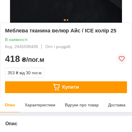
Меблева тканина велюр Айс / ICE колір 25
В наявності
Код: 2845598408
Опт і роздріб
418
₴/пог.м
353 ₴
від 30 пог.м
Купити
Опис
Характеристики
Відгуки про товар
Доставка
Опис