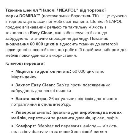
Тканина шенілл "Наполі / NEAPOL" від торгової
марки
DOMIRA™
(постачальник Євростиль ТК) — це сучасна
інтерпретація класичної меблевої тканини. Шенілл NEAPOL
поєднує впізнаваний рельєф та тактильну м'якість з
технологією
Easy Clean
, яка забезпечує стійкість до
забруднень та значне спрощення догляду. Показник
зношування
60 000 циклів
відносить тканину до категорії
підвищеної зносостійкості, що робить її надійним вибором для
меблів повсякденного використання.
Ключові переваги:
Міцність та довговічність:
60 000 циклів по
Мартіндейлу.
Захист Easy Clean:
Бар'єр проти повсякденних
забруднень для легкої очистки.
Багата палітра:
26 актуальних відтінків для точного
потрапляння в стиль інтер'єру.
Універсальність:
Ідеальна для
виробництва нових
меблів
,
перетяжки
та
ремонту
диванів, крісел, пуфів.
Комфорт:
Зберігає всі переваги шеніллу — м'якість,
рельєфну фактуру та затишний зовнішній вигляд.