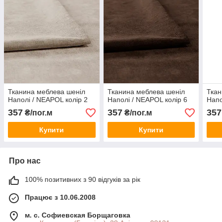
Тканина меблева шеніл
Тканина меблева шеніл
Ткан
Наполі / NEAPOL колір 2
Наполі / NEAPOL колір 6
Напо
357
357
357
₴/пог.м
₴/пог.м
Купити
Купити
Про нас
100% позитивних з 90 відгуків за рік
Працює з 10.06.2008
м. с. Софиевская Борщаговка