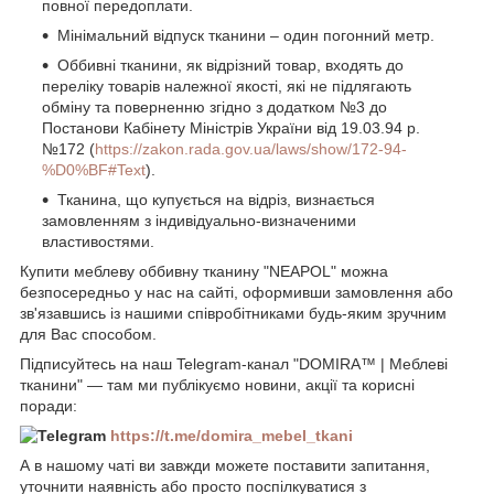
повної передоплати.
Мінімальний відпуск тканини – один погонний метр.
Оббивні тканини, як відрізний товар, входять до
переліку товарів належної якості, які не підлягають
обміну та поверненню згідно з додатком №3 до
Постанови Кабінету Міністрів України від 19.03.94 р.
№172 (
https://zakon.rada.gov.ua/laws/show/172-94-
%D0%BF#Text
).
Тканина, що купується на відріз, визнається
замовленням з індивідуально-визначеними
властивостями.
Купити меблеву оббивну тканину
"NEAPOL"
можна
безпосередньо у нас на сайті, оформивши замовлення або
зв'язавшись із нашими співробітниками будь-яким зручним
для Вас способом.
Підписуйтесь на наш Telegram-канал "DOMIRA™ | Меблеві
тканини" — там ми публікуємо новини, акції та корисні
поради:
https://t.me/domira_mebel_tkani
А в нашому чаті ви завжди можете поставити запитання,
уточнити наявність або просто поспілкуватися з