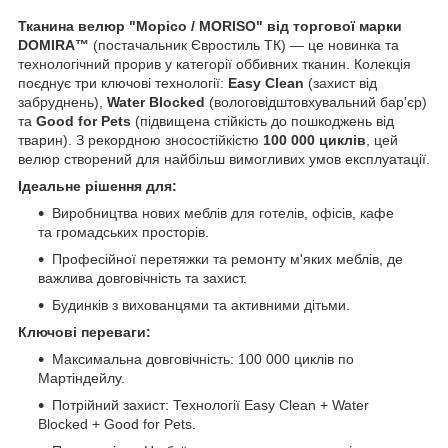
Тканина велюр "Морісо / MORISO" від торгової марки
DOMIRA™
(постачальник Євростиль ТК) — це новинка та
технологічний прорив у категорії оббивних тканин. Колекція
поєднує три ключові технології:
Easy Clean
(захист від
забруднень),
Water Blocked
(вологовідштовхувальний бар'єр)
та
Good for Pets
(підвищена стійкість до пошкоджень від
тварин). З рекордною зносостійкістю
100 000 циклів
, цей
велюр створений для найбільш вимогливих умов експлуатації.
Ідеальне рішення для:
Виробництва нових меблів для готелів, офісів, кафе
та громадських просторів.
Професійної перетяжки та ремонту м'яких меблів, де
важлива довговічність та захист.
Будинків з вихованцями та активними дітьми.
Ключові переваги:
Максимальна довговічність: 100 000 циклів по
Мартіндейлу.
Потрійний захист: Технології Easy Clean + Water
Blocked + Good for Pets.