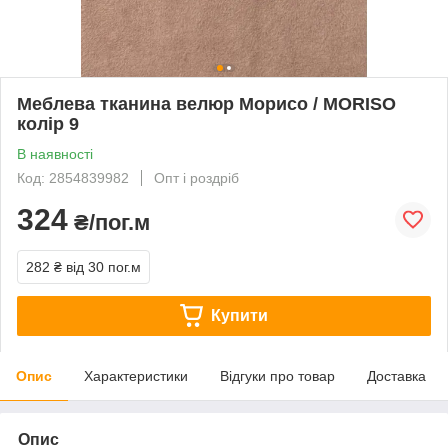
Меблева тканина велюр Морисо / MORISO
колір 9
В наявності
Код: 2854839982
Опт і роздріб
324
₴/пог.м
282 ₴
від 30 пог.м
Купити
Опис
Характеристики
Відгуки про товар
Доставка
Опис