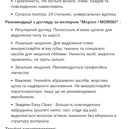
Практичність: Не боїться вологи, плям, пазурів та
повсякденних навантажень.
Сучасна палітра: 24 стильних, універсальних відтінка.
Рекомендації з догляду за велюром "Морісо / MORISO" :
Регулярний догляд: Пилососьте м'якою щіткою для
видалення пилу та шерсті.
Локальне чищення: Для видалення плям
використовуйте м'яку губку, тканину та спеціальні
засоби для чищення оббивки. Нанесіть засіб, акуратно
промокніть, не
трить
сильно.
Загальне чищення: Рекомендується професійна
хімчистка.
Важливо: Уникайте абразивних засобів, жорстких
щіток та надмірного зволоження. Не використовуйте
парогенератори, якщо це не рекомендовано
виробником.
Завдяки Easy Clean : Більшість повсякденних
забруднень (розлиті напої, пил, сліди від рук)
видаляються вологою м'якою тканиною без вбирання в
структуру матеріалу.
Технічні характеристики: