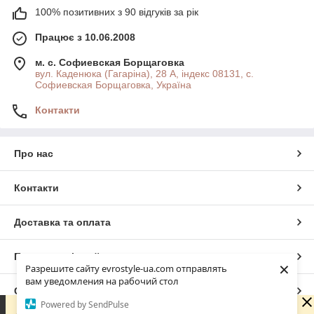
100% позитивних з 90 відгуків за рік
Працює з 10.06.2008
м. с. Софиевская Борщаговка
вул. Каденюка (Гагаріна), 28 А, індекс 08131, с.
Софиевская Борщаговка, Україна
Контакти
Про нас
Контакти
Доставка та оплата
Повна версія сайту
×
Разрешите сайту evrostyle-ua.com отправлять
вам уведомления на рабочий стол
Сайт створено на маркетплейсі
Prom.ua
Powered by SendPulse
Шановні покупці! Ми працюємо виключно онлайн —