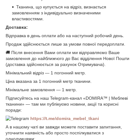
Тканина, що купується на відріз, визнається
замовленням з індивідуально визначеними
властивостями.
Доставка:
Відправка в день оплати або на наступний робочий день.
Продаж здійснюється лише за умови повної передоплати.
🚚 Після внесення Вами оплати ми відправляємо Ваше
замовлення до найближчого до Вас відділення Нової Пошти
(доставка здійснюється за рахунок Отримувача).
Мінімальний відріз — 1 погонний метр.
Ціна вказана за 1 погонний метр тканини.
Мінімальне замовлення — 1 метр.
Підписуйтесь на наш Telegram-канал «DOMIRA™ | Меблеві
тканини» — там ми публікуємо новини, акції та корисні
поради:
https://t.me/domira_mebel_tkani
А в нашому чаті ви завжди можете поставити запитання,
уточнити наявність або просто поспілкуватися з
однодумцями: