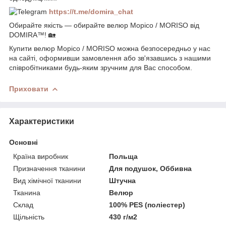
https://t.me/domira_chat
Обирайте якість — обирайте велюр Морісо / MORISO від
DOMIRA™! 🏡
Купити велюр Морісо / MORISO можна безпосередньо у нас
на сайті, оформивши замовлення або зв'язавшись з нашими
співробітниками будь-яким зручним для Вас способом.
Приховати
Характеристики
Основні
Країна виробник
Польща
Призначення тканини
Для подушок, Оббивна
Вид хімічної тканини
Штучна
Тканина
Велюр
Склад
100% PES (поліестер)
Щільність
430 г/м2