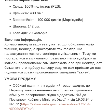
Склад: 100% поліестер (PES).
Щільність: 430 г/м².
Зносостійкість: 100 000 циклів (Мартіндейл).
Ширина: 142 см.
Колекція: 20 кольорів.
Важлива інформація:
Хочемо звернути вашу увагу на те, що, обираючи колір
тканини, необхідно враховувати той фактор, що
налаштування кожного монітора є унікальними. Тому ми
постаралися максимально правильно і чітко відобразити
кольори пропонованих вам матеріалів, але при необхідності
більш точного підбору кольору радимо вам приїхати до нас і
подивитися зразки пропонованих матеріалів "вживу".
УМОВИ ПРОДАЖУ
Оббивні тканини, як відрізний товар, входять до
Переліку товарів належної якості, які не підлягають
обміну та поверненню згідно з додатком №3 до
Постанови Кабінету Міністрів України від 19.03.94 р.
№172 (
https://zakon.rada.gov.ua/laws/show/172-94-
%D0%BF#Text
).