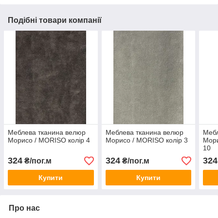
Подібні товари компанії
Меблева тканина велюр
Меблева тканина велюр
Мебл
Морисо / MORISO колір 4
Морисо / MORISO колір 3
Мори
10
324
324
324
₴/пог.м
₴/пог.м
Купити
Купити
Про нас