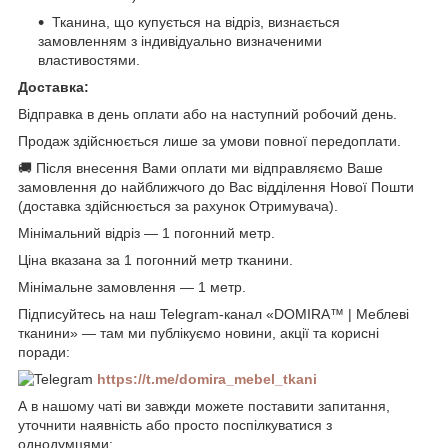
Тканина, що купується на відріз, визнається
замовленням з індивідуально визначеними
властивостями.
Доставка:
Відправка в день оплати або на наступний робочий день.
Продаж здійснюється лише за умови повної передоплати.
🚚 Після внесення Вами оплати ми відправляємо Ваше
замовлення до найближчого до Вас відділення Нової Пошти
(доставка здійснюється за рахунок Отримувача).
Мінімальний відріз — 1 погонний метр.
Ціна вказана за 1 погонний метр тканини.
Мінімальне замовлення — 1 метр.
Підписуйтесь на наш Telegram-канал «DOMIRA™ | Меблеві
тканини» — там ми публікуємо новини, акції та корисні
поради:
https://t.me/domira_mebel_tkani
А в нашому чаті ви завжди можете поставити запитання,
уточнити наявність або просто поспілкуватися з
однодумцями: