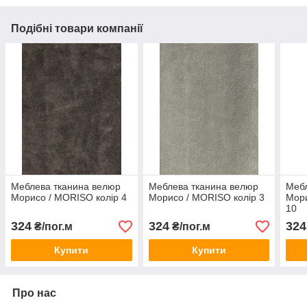
Подібні товари компанії
Меблева тканина велюр
Меблева тканина велюр
Мебл
Морисо / MORISO колір 4
Морисо / MORISO колір 3
Мори
10
324
324
324
₴/пог.м
₴/пог.м
Купити
Купити
Про нас