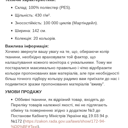
Склад: 100% поліестер (PES).
Щільність: 430 г/м².
Зносостійкість: 100 000 циклів (Мартіндейл).
Ширина: 142 см.
Колекція: 20 кольорів.
Важлива інформація:
Хочемо звернути вашу увагу на те, що, обираючи колір
тканини, необхідно враховувати той фактор, що
налаштування кожного монітора є унікальними. Тому ми
постаралися максимально правильно і чітко відобразити
кольори пропонованих вам матеріалів, але при необхідності
більш точного підбору кольору радимо вам приїхати до нас і
подивитися зразки пропонованих матеріалів "вживу".
УМОВИ ПРОДАЖУ
Оббивні тканини, як відрізний товар, входять до
Переліку товарів належної якості, які не підлягають
обміну та поверненню згідно з додатком №3 до
Постанови Кабінету Міністрів України від 19.03.94 р.
№172 (
https://zakon.rada.gov.ua/laws/show/172-94-
%D0%BF#Text
).