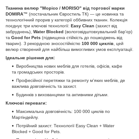
Тканина велюр "Морісо / MORISO" від торгової марки
DOMIRA™
(постачальник Євростиль ТК) — це новинка та
технологічний прорив у категорії оббивних тканин. Колекція
поєднує три ключові технології:
Easy Clean
(захист від
забруднень),
Water Blocked
(вологовідштовхувальний бар'єр)
та
Good for Pets
(підвищена стійкість до пошкоджень від
тварин). З рекордною зносостійкістю
100 000 циклів
, цей
велюр створений для найбільш вимогливих умов експлуатації.
Ідеальне рішення для:
Виробництва нових меблів для готелів, офісів, кафе
та громадських просторів.
Професійної перетяжки та ремонту м'яких меблів, де
важлива довговічність та захист.
Будинків з вихованцями та активними дітьми.
Ключові переваги:
Максимальна довговічність: 100 000 циклів по
Мартіндейлу.
Потрійний захист: Технології Easy Clean + Water
Blocked + Good for Pets.