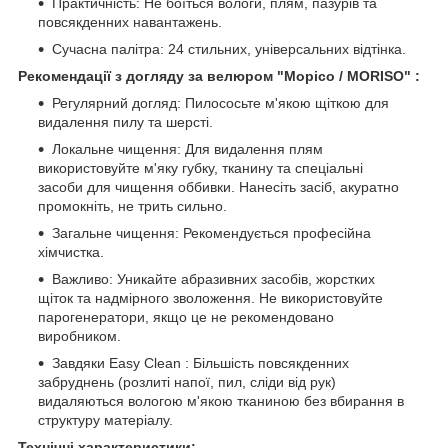
Практичність: Не боїться вологи, плям, пазурів та
повсякденних навантажень.
Сучасна палітра: 24 стильних, універсальних відтінка.
Рекомендації з догляду за велюром "Морісо / MORISO" :
Регулярний догляд: Пилососьте м'якою щіткою для
видалення пилу та шерсті.
Локальне чищення: Для видалення плям
використовуйте м'яку губку, тканину та спеціальні
засоби для чищення оббивки. Нанесіть засіб, акуратно
промокніть, не
трить
сильно.
Загальне чищення: Рекомендується професійна
хімчистка.
Важливо: Уникайте абразивних засобів, жорстких
щіток та надмірного зволоження. Не використовуйте
парогенератори, якщо це не рекомендовано
виробником.
Завдяки Easy Clean : Більшість повсякденних
забруднень (розлиті напої, пил, сліди від рук)
видаляються вологою м'якою тканиною без вбирання в
структуру матеріалу.
Технічні характеристики: