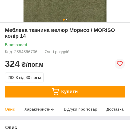
Меблева тканина велюр Морисо / MORISO
колір 14
В наявності
Код: 2854896736
Опт і роздріб
324
₴/пог.м
282 ₴
від 30 пог.м
Купити
Опис
Характеристики
Відгуки про товар
Доставка
Опис