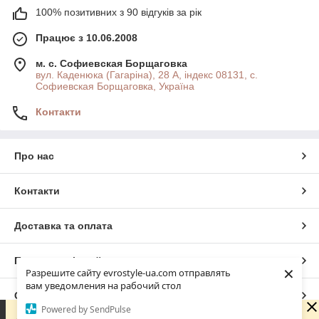
100% позитивних з 90 відгуків за рік
Працює з 10.06.2008
м. с. Софиевская Борщаговка
вул. Каденюка (Гагаріна), 28 А, індекс 08131, с.
Софиевская Борщаговка, Україна
Контакти
Про нас
Контакти
Доставка та оплата
Повна версія сайту
×
Разрешите сайту evrostyle-ua.com отправлять
вам уведомления на рабочий стол
Сайт створено на маркетплейсі
Prom.ua
Powered by SendPulse
Шановні покупці! Ми працюємо виключно онлайн —