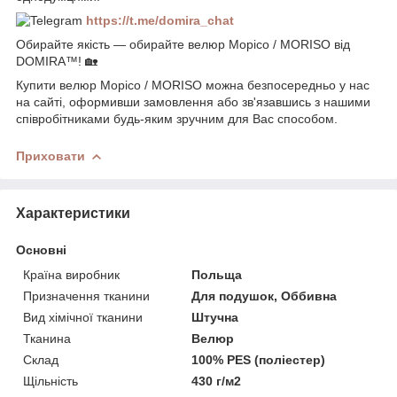
https://t.me/domira_chat
Обирайте якість — обирайте велюр Морісо / MORISO від
DOMIRA™! 🏡
Купити велюр Морісо / MORISO можна безпосередньо у нас
на сайті, оформивши замовлення або зв'язавшись з нашими
співробітниками будь-яким зручним для Вас способом.
Приховати
Характеристики
Основні
Країна виробник
Польща
Призначення тканини
Для подушок, Оббивна
Вид хімічної тканини
Штучна
Тканина
Велюр
Склад
100% PES (поліестер)
Щільність
430 г/м2