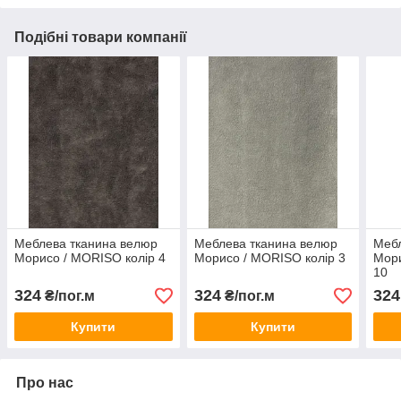
Подібні товари компанії
Меблева тканина велюр
Меблева тканина велюр
Мебл
Морисо / MORISO колір 4
Морисо / MORISO колір 3
Мори
10
324
324
324
₴/пог.м
₴/пог.м
Купити
Купити
Про нас