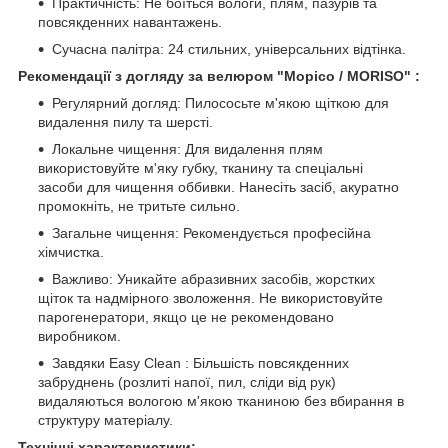
Практичність: Не боїться вологи, плям, пазурів та
повсякденних навантажень.
Сучасна палітра: 24 стильних, універсальних відтінка.
Рекомендації з догляду за велюром "Морісо / MORISO" :
Регулярний догляд: Пилососьте м'якою щіткою для
видалення пилу та шерсті.
Локальне чищення: Для видалення плям
використовуйте м'яку губку, тканину та спеціальні
засоби для чищення оббивки. Нанесіть засіб, акуратно
промокніть, не тритьте сильно.
Загальне чищення: Рекомендується професійна
хімчистка.
Важливо: Уникайте абразивних засобів, жорстких
щіток та надмірного зволоження. Не використовуйте
парогенератори, якщо це не рекомендовано
виробником.
Завдяки Easy Clean : Більшість повсякденних
забруднень (розлиті напої, пил, сліди від рук)
видаляються вологою м'якою тканиною без вбирання в
структуру матеріалу.
Технічні характеристики: