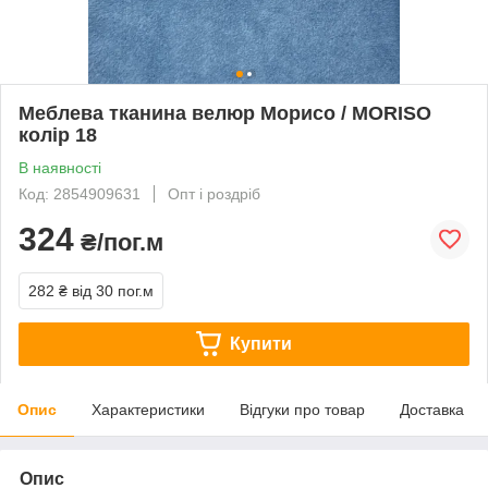
Меблева тканина велюр Морисо / MORISO
колір 18
В наявності
Код: 2854909631
Опт і роздріб
324
₴/пог.м
282 ₴
від 30 пог.м
Купити
Опис
Характеристики
Відгуки про товар
Доставка
Опис