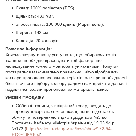
Склад: 100% поліестер (PES).
Щільність: 430 г/м².
Зносостійкість: 100 000 циклів (Мартіндейл).
Ширина: 142 см.
Колекція: 20 кольорів.
Важлива інформація:
Хочемо звернути вашу увагу на те, що, обираючи колір
тканини, необхідно враховувати той фактор, що
налаштування кожного монітора є унікальними. Тому ми
постаралися максимально правильно і чітко відобразити
кольори пропонованих вам матеріалів, але при необхідності
більш точного підбору кольору радимо вам приїхати до нас і
подивитися зразки пропонованих матеріалів "вживу".
УМОВИ ПРОДАЖУ
Оббивні тканини, як відрізний товар, входять до
Переліку товарів належної якості, які не підлягають
обміну та поверненню згідно з додатком №3 до
Постанови Кабінету Міністрів України від 19.03.94 р.
№172 (
https://zakon.rada.gov.ua/laws/show/172-94-
%D0%BF#Text
).