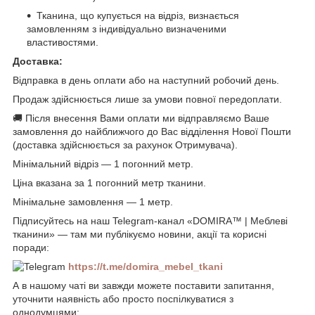
Тканина, що купується на відріз, визнається
замовленням з індивідуально визначеними
властивостями.
Доставка:
Відправка в день оплати або на наступний робочий день.
Продаж здійснюється лише за умови повної передоплати.
🚚 Після внесення Вами оплати ми відправляємо Ваше
замовлення до найближчого до Вас відділення Нової Пошти
(доставка здійснюється за рахунок Отримувача).
Мінімальний відріз — 1 погонний метр.
Ціна вказана за 1 погонний метр тканини.
Мінімальне замовлення — 1 метр.
Підписуйтесь на наш Telegram-канал «DOMIRA™ | Меблеві
тканини» — там ми публікуємо новини, акції та корисні
поради:
https://t.me/domira_mebel_tkani
А в нашому чаті ви завжди можете поставити запитання,
уточнити наявність або просто поспілкуватися з
однодумцями: