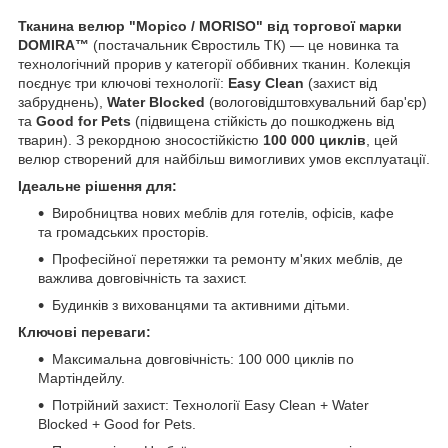
Тканина велюр "Морісо / MORISO" від торгової марки
DOMIRA™
(постачальник Євростиль ТК) — це новинка та
технологічний прорив у категорії оббивних тканин. Колекція
поєднує три ключові технології:
Easy Clean
(захист від
забруднень),
Water Blocked
(вологовідштовхувальний бар'єр)
та
Good for Pets
(підвищена стійкість до пошкоджень від
тварин). З рекордною зносостійкістю
100 000 циклів
, цей
велюр створений для найбільш вимогливих умов експлуатації.
Ідеальне рішення для:
Виробництва нових меблів для готелів, офісів, кафе
та громадських просторів.
Професійної перетяжки та ремонту м'яких меблів, де
важлива довговічність та захист.
Будинків з вихованцями та активними дітьми.
Ключові переваги:
Максимальна довговічність: 100 000 циклів по
Мартіндейлу.
Потрійний захист: Технології Easy Clean + Water
Blocked + Good for Pets.