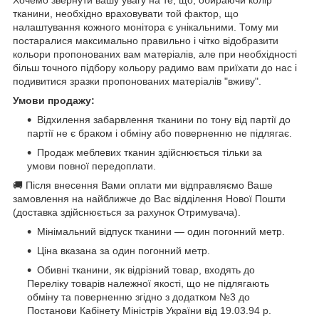
тканини, необхідно враховувати той фактор, що
налаштування кожного монітора є унікальними. Тому ми
постаралися максимально правильно і чітко відобразити
кольори пропонованих вам матеріалів, але при необхідності
більш точного підбору кольору радимо вам приїхати до нас і
подивитися зразки пропонованих матеріалів "вживу".
Умови продажу:
Відхилення забарвлення тканини по тону від партії до
партії не є браком і обміну або поверненню не підлягає.
Продаж меблевих тканин здійснюється тільки за
умови повної передоплати.
🚚 Після внесення Вами оплати ми відправляємо Ваше
замовлення на найближче до Вас відділення Нової Пошти
(доставка здійснюється за рахунок Отримувача).
Мінімальний відпуск тканини — один погонний метр.
Ціна вказана за один погонний метр.
Обивні тканини, як відрізний товар, входять до
Переліку товарів належної якості, що не підлягають
обміну та поверненню згідно з додатком №3 до
Постанови Кабінету Міністрів України від 19.03.94 р.