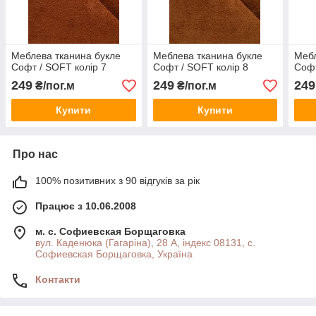
Меблева тканина букле
Меблева тканина букле
Мебл
Софт / SOFT колір 7
Софт / SOFT колір 8
Софт
249
249
249
₴/пог.м
₴/пог.м
Купити
Купити
Про нас
100% позитивних з 90 відгуків за рік
Працює з 10.06.2008
м. с. Софиевская Борщаговка
вул. Каденюка (Гагаріна), 28 А, індекс 08131, с.
Софиевская Борщаговка, Україна
Контакти