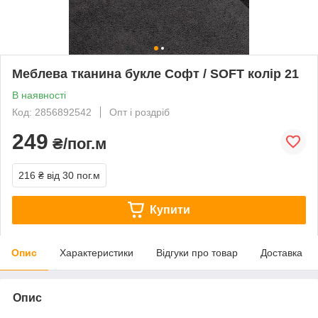
Меблева тканина букле Софт / SOFT колір 21
В наявності
Код: 2856892542
Опт і роздріб
249
₴/пог.м
216 ₴
від 30 пог.м
Купити
Опис
Характеристики
Відгуки про товар
Доставка
Опис