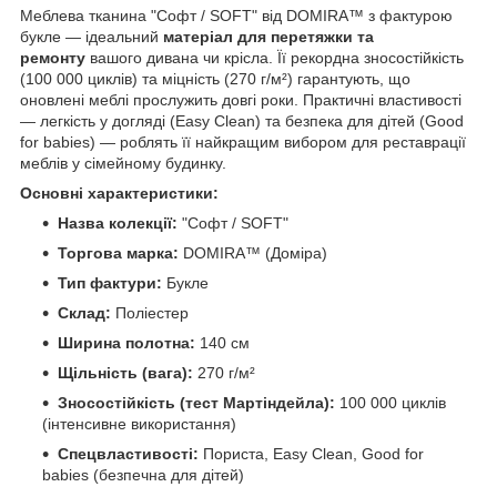
Меблева тканина "Софт / SOFT" від DOMIRA™ з фактурою
букле — ідеальний
матеріал для перетяжки та
ремонту
вашого дивана чи крісла. Її рекордна зносостійкість
(100 000 циклів) та міцність (270 г/м²) гарантують, що
оновлені меблі прослужить довгі роки. Практичні властивості
— легкість у догляді (Easy Clean) та безпека для дітей (Good
for babies) — роблять її найкращим вибором для реставрації
меблів у сімейному будинку.
Основні характеристики:
Назва колекції:
"Софт / SOFT"
Торгова марка:
DOMIRA™ (Доміра)
Тип фактури:
Букле
Склад:
Поліестер
Ширина полотна:
140 см
Щільність (вага):
270 г/м²
Зносостійкість (тест Мартіндейла):
100 000 циклів
(інтенсивне використання)
Спецвластивості:
Пориста, Easy Clean, Good for
babies (безпечна для дітей)