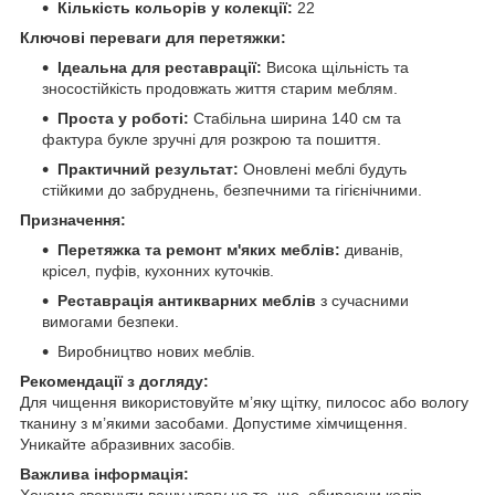
Кількість кольорів у колекції:
22
Ключові переваги для перетяжки:
Ідеальна для реставрації:
Висока щільність та
зносостійкість продовжать життя старим меблям.
Проста у роботі:
Стабільна ширина 140 см та
фактура букле зручні для розкрою та пошиття.
Практичний результат:
Оновлені меблі будуть
стійкими до забруднень, безпечними та гігієнічними.
Призначення:
Перетяжка та ремонт м'яких меблів:
диванів,
крісел, пуфів, кухонних куточків.
Реставрація антикварних меблів
з сучасними
вимогами безпеки.
Виробництво нових меблів.
Рекомендації з догляду:
Для чищення використовуйте м’яку щітку, пилосос або вологу
тканину з м’якими засобами. Допустиме хімчищення.
Уникайте абразивних засобів.
Важлива інформація:
Хочемо звернути вашу увагу на те, що, обираючи колір