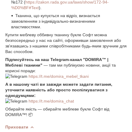
№172 (
https://zakon.rada.gov.ua/laws/show/172-94-
%D0%BF#Text
).
Тканина, що купується на відріз, визнається
замовленням з індивідуально-визначеними
властивостями.
Купити меблеву оббивну тканину букле Софт можна
безпосередньо у нас на сайті, оформивши замовлення або
зв'язавшись з нашими співробітниками будь-яким зручним для
Вас способом.
Підписуйтесь на наш Telegram-канал "DOMIRA™ |
Меблеві тканини"
— там ми публікуємо новини, акції та
корисні поради:
https://t.me/domira_mebel_tkani
А в нашому чаті ви завжди можете задати питання,
уточнити наявність або просто поспілкуватися з
однодумцями:
https://t.me/domira_chat
Обирайте якість — обирайте меблеве букле Софт від
DOMIRA™! 📦
Приховати